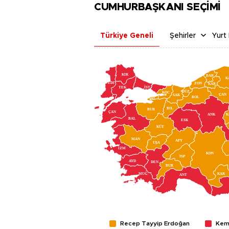
CUMHURBAŞKANI SEÇİMİ
Türkiye Geneli
Şehirler
Yurt 
KIR
BAR
K
EDI
ZON
KAR
İST
TEK
DÜZ
KOC
ÇAN
SAK
BOL
YAL
BIL
BUR
ÇAN
ANK
K
BAL
ESK
KÜT
MAN
AFY
UŞA
İZM
KON
ISP
AYD
DEN
BUR
MUĞ
KAR
ANT
Recep Tayyip Erdoğan
Kema