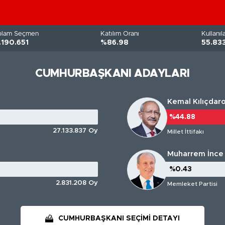
plam Seçmen
Katılım Oranı
Kullanı
.190.651
%86.98
55.833
CUMHURBAŞKANI ADAYLARI
Kemal Kılıçdar
%44.88
%44.88
27.133.837 Oy
Millet İttifakı
Muharrem İnce
%0.43
%0.43
2.831.208 Oy
Memleket Partisi
CUMHURBAŞKANI SEÇİMİ DETAYI