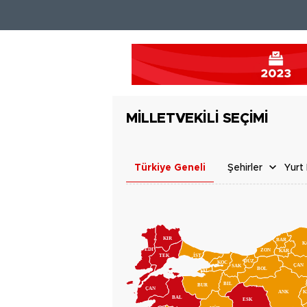
MİLLETVEKİLİ SEÇİMİ
Türkiye Geneli
Şehirler
Yurt 
KIR
BAR
K
EDI
ZON
KAR
İST
TEK
DÜZ
KOC
ÇAN
SAK
BOL
YAL
BIL
BUR
ÇAN
ANK
K
BAL
ESK