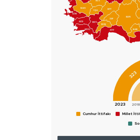
KÜT
MAN
AFY
UŞA
İZM
KON
ISP
AYD
DEN
BUR
MUĞ
KAR
ANT
323
Cumhur İttifakı
Millet İtti
Sos