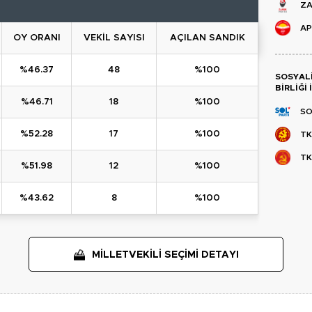
ZA
AP
OY ORANI
VEKİL SAYISI
AÇILAN SANDIK
%46.37
48
%100
SOSYAL
BIRLIĞI 
%46.71
18
%100
SO
%52.28
17
%100
TK
T
%51.98
12
%100
%43.62
8
%100
MİLLETVEKİLİ SEÇİMİ DETAYI