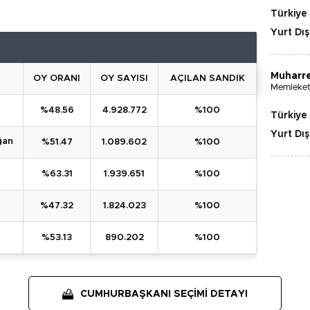
Türkiye
Yurt Dış
Muharr
OY ORANI
OY SAYISI
AÇILAN SANDIK
Memleket 
%48.56
4.928.772
%100
Türkiye
Yurt Dış
ğan
%51.47
1.089.602
%100
%63.31
1.939.651
%100
%47.32
1.824.023
%100
%53.13
890.202
%100
CUMHURBAŞKANI SEÇİMİ DETAYI