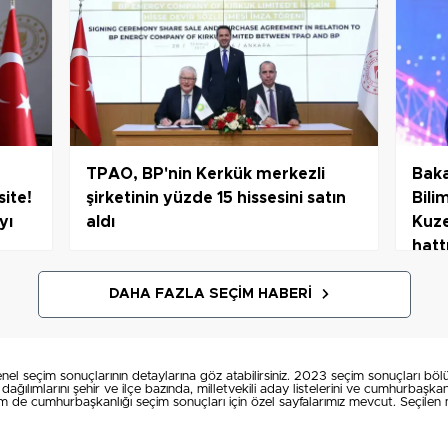
TPAO, BP'nin Kerkük merkezli
Baka
site!
şirketinin yüzde 15 hissesini satın
Bili
yı
aldı
Kuze
hatt
DAHA FAZLA SEÇIM HABERI
el seçim sonuçlarının detaylarına göz atabilirsiniz. 2023 seçim sonuçları b
Oy dağılımlarını şehir ve ilçe bazında, milletvekili aday listelerini ve cumhurbaşkan
hem de cumhurbaşkanlığı seçim sonuçları için özel sayfalarımız mevcut. Seçilen mi