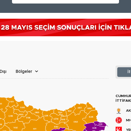
Dışı
Bölgeler
İ
CUMHU
İTTIFAK
SIN
AS
SAM
ART
ARD
AK
RIZ
ORD
TRA
AMA
GIR
ÇOR
KAR
TOK
GÜM
BAY
M
ERZ
IĞD
IR
ERZ
YOZ
AĞR
SIV
YR