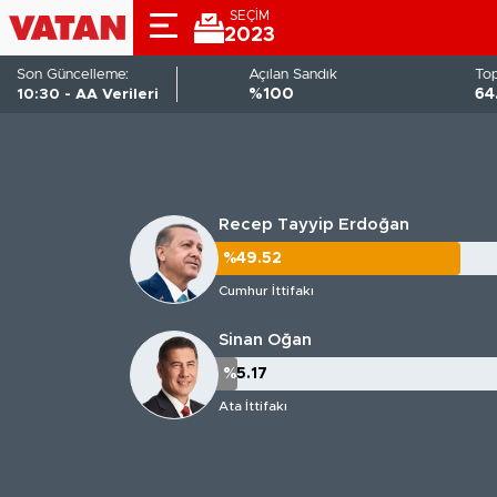
SEÇİM
2023
Son Güncelleme:
Açılan Sandık
To
10:30 - AA Verileri
%100
64
Recep Tayyip Erdoğan
%49.52
%49.52
Cumhur İttifakı
Sinan Oğan
%5.17
%5.17
Ata İttifakı