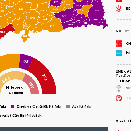
KIR
TUN
BIN
MUŞ
NEV
BB
KAY
ELA
MAL
VAN
BIT
AKS
DIY
NIĞ
SII
KAH
ADI
BAT
HAK
ŞIR
ADA
MAR
ŞAN
OSM
GAZ
MILLET 
KIL
MER
HAT
CH
İYİ
65
EMEK V
212
ÖZGÜRL
344
İTTIFAK
189
Milletvekili
YE
Dağılımı
Tİ
fakı
Emek ve Özgürlük İttifakı
Ata İttifakı
yalist Güç Birliği İttifakı
ATA İTT