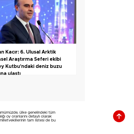
n Kacır: 6. Ulusal Arktik
msel Araştırma Seferi ekibi
y Kutbu'ndaki deniz buzu
ına ulaştı
ölümümüzde, ülke genelindeki tüm
lığı oy oranlarını detaylı olarak
lletvekillerinin tam listesi de bu