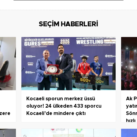
SEÇİM HABERLERİ
Kocaeli sporun merkez üssü
Ak P
oluyor! 24 ülkeden 433 sporcu
yatı
üzere
Kocaeli’de mindere çıktı
Sönm
hızlı