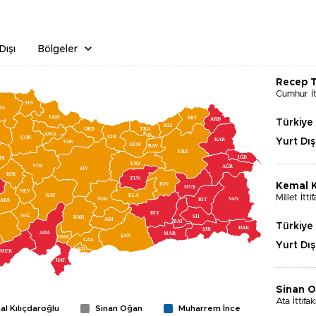
Dışı
Bölgeler
Recep 
Cumhur İtt
SIN
AS
SAM
ART
ARD
Türkiye
RIZ
ORD
TRA
AMA
GIR
ÇOR
KAR
Yurt Dış
TOK
GÜM
BAY
ERZ
IĞD
IR
ERZ
YOZ
AĞR
SIV
KIR
TUN
BIN
Kemal K
MUŞ
NEV
KAY
ELA
Millet İttif
MAL
VAN
BIT
AKS
DIY
NIĞ
SII
KAH
ADI
BAT
Türkiye
HAK
ŞIR
ADA
MAR
ŞAN
OSM
GAZ
Yurt Dış
KIL
MER
HAT
Sinan 
Ata İttifak
l Kılıçdaroğlu
Sinan Oğan
Muharrem İnce