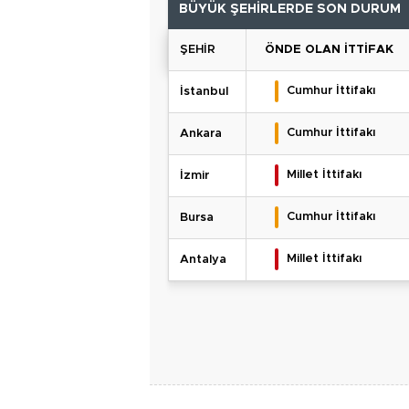
BÜYÜK ŞEHİRLERDE SON DURUM
ŞEHİR
ÖNDE OLAN İTTİFAK
Cumhur İttifakı
İstanbul
Cumhur İttifakı
Ankara
Millet İttifakı
İzmir
Cumhur İttifakı
Bursa
Millet İttifakı
Antalya