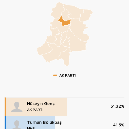
AK PARTİ
Hüseyin Genç
51.32%
AK PARTİ
Turhan Bölükbaşı
41.5%
MHP