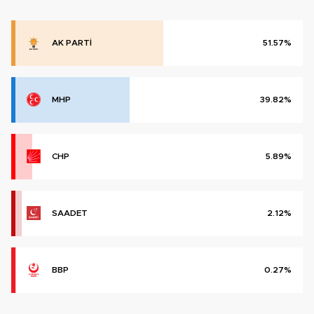
AK PARTİ
51.57%
MHP
39.82%
CHP
5.89%
SAADET
2.12%
BBP
0.27%