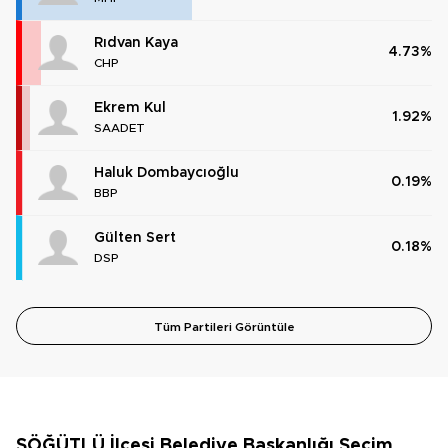
Rıdvan Kaya
4.73%
CHP
Ekrem Kul
1.92%
SAADET
Haluk Dombaycıoğlu
0.19%
BBP
Gülten Sert
0.18%
DSP
Tüm Partileri Görüntüle
SÖĞÜTLÜ İlçesi Belediye Başkanlığı Seçim