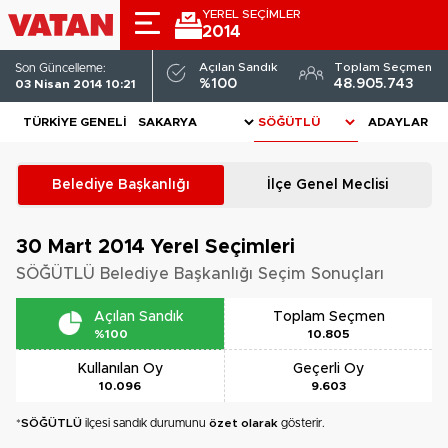
YEREL SEÇİMLER
2014
Açılan Sandık
Toplam Seçmen
Son Güncelleme:
%100
48.905.743
03 Nisan 2014 10:21
TÜRKIYE GENELI
ADAYLAR
Belediye Başkanlığı
İlçe Genel Meclisi
30 Mart 2014
Yerel Seçimleri
SÖĞÜTLÜ Belediye Başkanlığı Seçim Sonuçları
Açılan Sandık
Toplam Seçmen
%100
10.805
Kullanılan Oy
Geçerli Oy
10.096
9.603
*
SÖĞÜTLÜ
ilçesi sandık durumunu
özet olarak
gösterir.