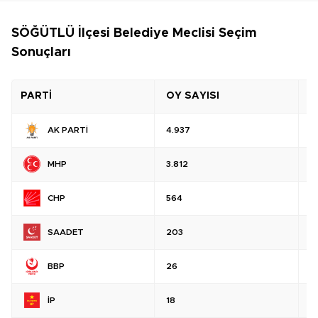
SÖĞÜTLÜ İlçesi Belediye Meclisi Seçim
Sonuçları
PARTİ
OY SAYISI
O
AK PARTİ
4.937
%
MHP
3.812
%
CHP
564
%
SAADET
203
%
BBP
26
%
İP
18
%