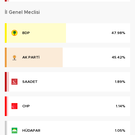
İl Genel Meclisi
BDP
47.98%
AK PARTİ
45.42%
SAADET
1.89%
CHP
1.14%
HÜDAPAR
1.05%