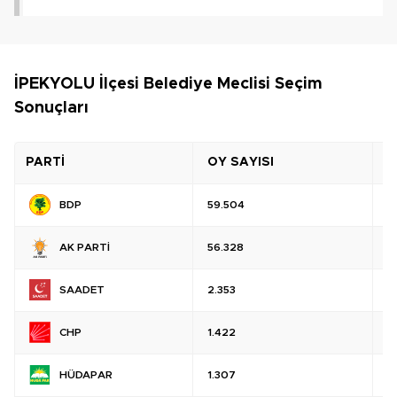
İPEKYOLU İlçesi Belediye Meclisi Seçim
Sonuçları
PARTİ
OY SAYISI
O
BDP
59.504
%
AK PARTİ
56.328
%
SAADET
2.353
%
CHP
1.422
%
HÜDAPAR
1.307
%