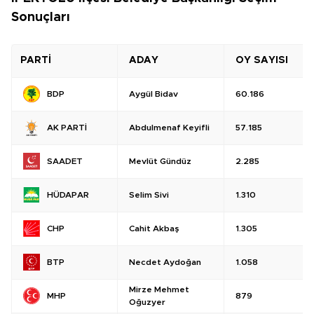
Sonuçları
PARTİ
ADAY
OY SAYISI
Aygül Bidav
60.186
BDP
Abdulmenaf Keyifli
57.185
AK PARTİ
Mevlüt Gündüz
2.285
SAADET
Selim Sivi
1.310
HÜDAPAR
Cahit Akbaş
1.305
CHP
Necdet Aydoğan
1.058
BTP
Mirze Mehmet
879
MHP
Oğuzyer