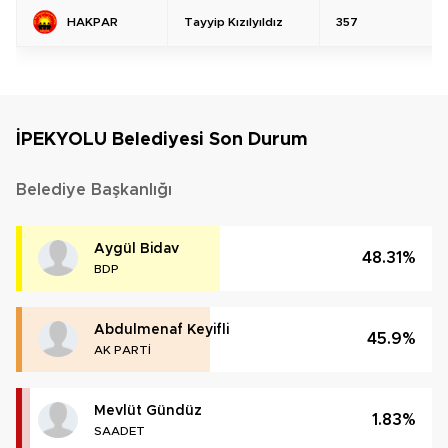
Tayyip Kızılyıldız
357
HAKPAR
İPEKYOLU Belediyesi Son Durum
Belediye Başkanlığı
Aygül Bidav
48.31%
BDP
Abdulmenaf Keyifli
45.9%
AK PARTİ
Mevlüt Gündüz
1.83%
SAADET