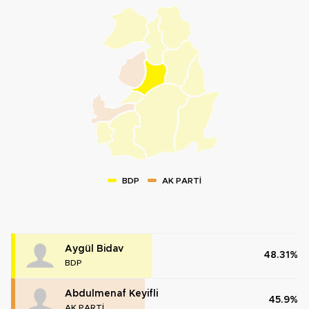
BDP
AK PARTİ
Aygül Bidav
48.31%
BDP
Abdulmenaf Keyifli
45.9%
AK PARTİ