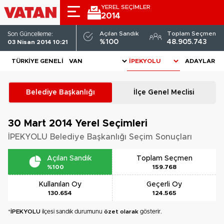
YEREL SEÇİMLER
2014
Açılan Sandık
Toplam Seçmen
Son Güncelleme:
%100
48.905.743
03 Nisan 2014 10:21
TÜRKIYE GENELI
ADAYLAR
Belediye Başkanlığı
İlçe Genel Meclisi
30 Mart 2014
Yerel Seçimleri
İPEKYOLU Belediye Başkanlığı Seçim Sonuçları
Açılan Sandık
Toplam Seçmen
%100
159.768
Kullanılan Oy
Geçerli Oy
130.654
124.565
*
İPEKYOLU
ilçesi sandık durumunu
özet olarak
gösterir.