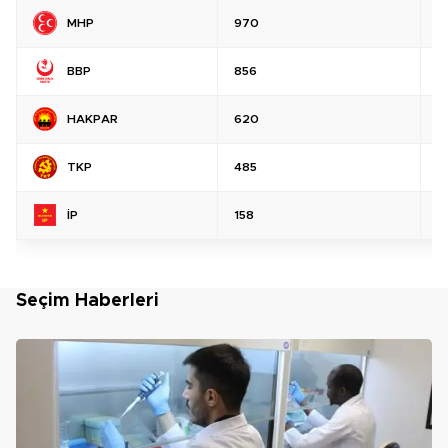
MHP
970
%
BBP
856
%
HAKPAR
620
%
TKP
485
%
İP
158
%
Seçim Haberleri