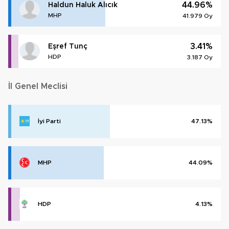
44.96%
Haldun Haluk Alıcık
MHP
41.979 Oy
3.41%
Eşref Tunç
HDP
3.187 Oy
İl Genel Meclisi
İyi Parti
47.13%
MHP
44.09%
HDP
4.13%