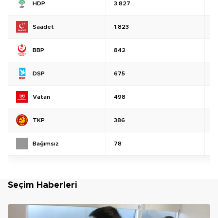
HDP
3.827
%
Saadet
1.823
%
BBP
842
%
DSP
675
%
Vatan
498
%
TKP
386
%
Bağımsız
78
%
Seçim Haberleri