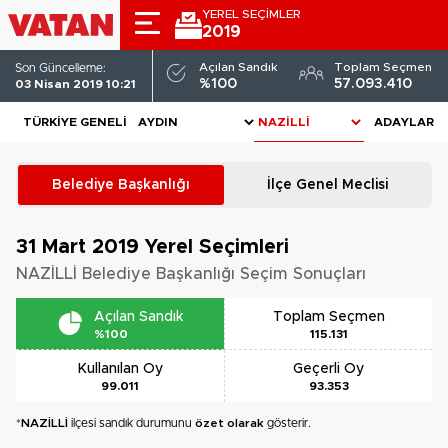
YEREL SEÇİMLER
2019
Açılan Sandık
Toplam Seçmen
Son Güncelleme:
%100
57.093.410
03 Nisan 2019 10:21
TÜRKIYE GENELI
ADAYLAR
Belediye Başkanlığı
İlçe Genel Meclisi
31 Mart 2019
Yerel Seçimleri
NAZİLLİ Belediye Başkanlığı Seçim Sonuçları
Açılan Sandık
Toplam Seçmen
%100
115.131
Kullanılan Oy
Geçerli Oy
99.011
93.353
*
NAZİLLİ
ilçesi sandık durumunu
özet olarak
gösterir.