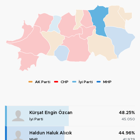
AK Parti
CHP
İyi Parti
MHP
Kürşat Engin Özcan
48.25%
İyi Parti
45.050
Haldun Haluk Alıcık
44.96%
MHP
41.979