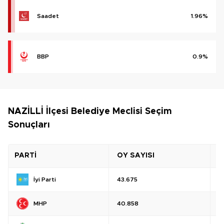
Saadet
1.96%
BBP
0.9%
NAZİLLİ İlçesi Belediye Meclisi Seçim
Sonuçları
PARTİ
OY SAYISI
O
İyi Parti
43.675
%
MHP
40.858
%