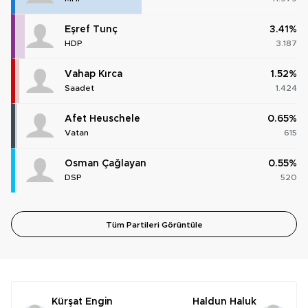
Eşref Tunç
3.41%
HDP
3.187
Vahap Kırca
1.52%
Saadet
1.424
Afet Heuschele
0.65%
Vatan
615
Osman Çağlayan
0.55%
DSP
520
Tüm Partileri Görüntüle
Kürşat Engin
Haldun Haluk