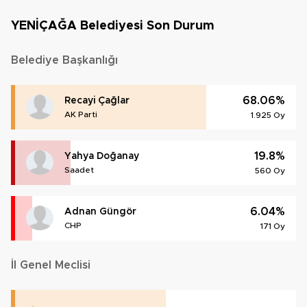
YENİÇAĞA Belediyesi Son Durum
Belediye Başkanlığı
68.06%
Recayi Çağlar
AK Parti
1.925 Oy
19.8%
Yahya Doğanay
Saadet
560 Oy
6.04%
Adnan Güngör
CHP
171 Oy
İl Genel Meclisi