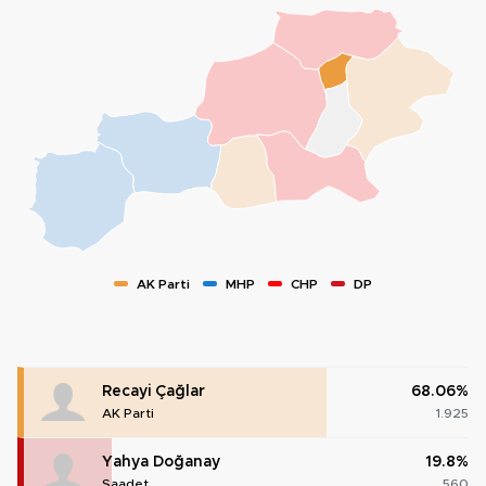
AK Parti
MHP
CHP
DP
Recayi Çağlar
68.06%
AK Parti
1.925
Yahya Doğanay
19.8%
Saadet
560