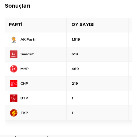
Sonuçları
PARTİ
OY SAYISI
O
AK Parti
1.519
%
Saadet
619
%
MHP
469
%
CHP
219
%
BTP
1
%
TKP
1
%