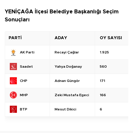
YENİÇAĞA İlçesi Belediye Başkanlığı Seçim
Sonuçları
PARTİ
ADAY
OY SAYISI
Recayi Çağlar
1.925
AK Parti
Yahya Doğanay
560
Saadet
Adnan Güngör
171
CHP
Zeki Mustafa Egeci
166
MHP
Mesut Dikici
6
BTP