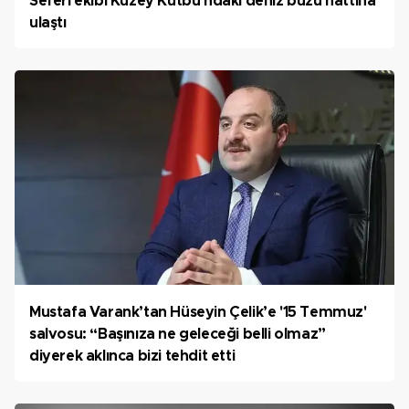
Seferi ekibi Kuzey Kutbu'ndaki deniz buzu hattına
ulaştı
Mustafa Varank’tan Hüseyin Çelik’e '15 Temmuz'
salvosu: “Başınıza ne geleceği belli olmaz”
diyerek aklınca bizi tehdit etti