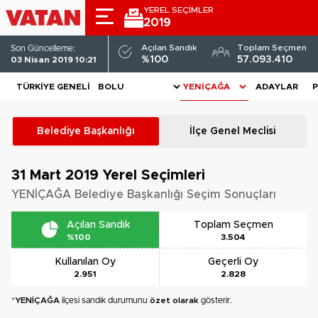
YEREL SEÇİMLER
2019
Açılan Sandık
Toplam Seçmen
Son Güncelleme:
%100
57.093.410
03 Nisan 2019 10:21
TÜRKIYE GENELI
ADAYLAR
P
Belediye Başkanlığı
İlçe Genel Meclisi
31 Mart 2019
Yerel Seçimleri
YENİÇAĞA Belediye Başkanlığı Seçim Sonuçları
Açılan Sandık
Toplam Seçmen
%100
3.504
Kullanılan Oy
Geçerli Oy
2.951
2.828
*
YENİÇAĞA
ilçesi sandık durumunu
özet olarak
gösterir.