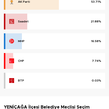
AK Parti
53.71%
Saadet
21.88%
MHP
16.58%
CHP
7.74%
BTP
0.03%
YENİÇAĞA İlçesi Belediye Meclisi Seçim