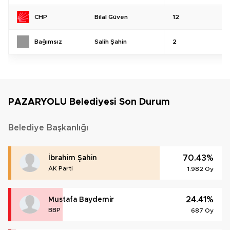
Bilal Güven
12
CHP
Salih Şahin
2
Bağımsız
PAZARYOLU Belediyesi Son Durum
Belediye Başkanlığı
70.43%
İbrahim Şahin
AK Parti
1.982 Oy
24.41%
Mustafa Baydemir
BBP
687 Oy