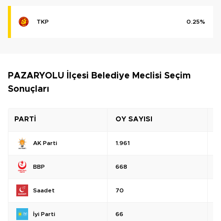
TKP
0.25%
PAZARYOLU İlçesi Belediye Meclisi Seçim
Sonuçları
PARTİ
OY SAYISI
O
AK Parti
1.961
%
BBP
668
%
Saadet
70
%
İyi Parti
66
%