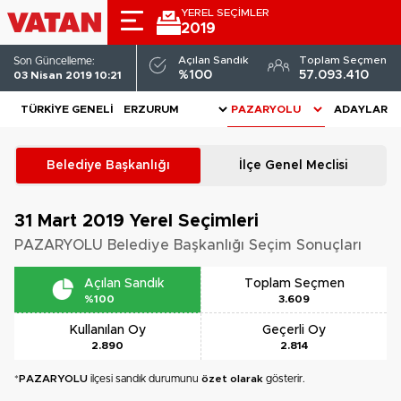
YEREL SEÇİMLER
2019
Açılan Sandık
Toplam Seçmen
Son Güncelleme:
%100
57.093.410
03 Nisan 2019 10:21
TÜRKIYE GENELI
ADAYLAR
Belediye Başkanlığı
İlçe Genel Meclisi
31 Mart 2019
Yerel Seçimleri
PAZARYOLU Belediye Başkanlığı Seçim Sonuçları
Açılan Sandık
Toplam Seçmen
%100
3.609
Kullanılan Oy
Geçerli Oy
2.890
2.814
*
PAZARYOLU
ilçesi sandık durumunu
özet olarak
gösterir.