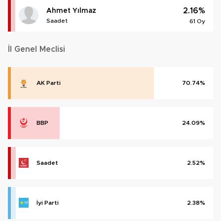
2.16%
Ahmet Yılmaz
Saadet
61 Oy
İl Genel Meclisi
AK Parti
70.74%
BBP
24.09%
Saadet
2.52%
İyi Parti
2.38%