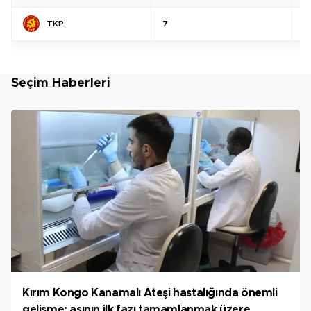
TKP
7
%
Seçim Haberleri
Kırım Kongo Kanamalı Ateşi hastalığında önemli
gelişme; aşının ilk fazı tamamlanmak üzere