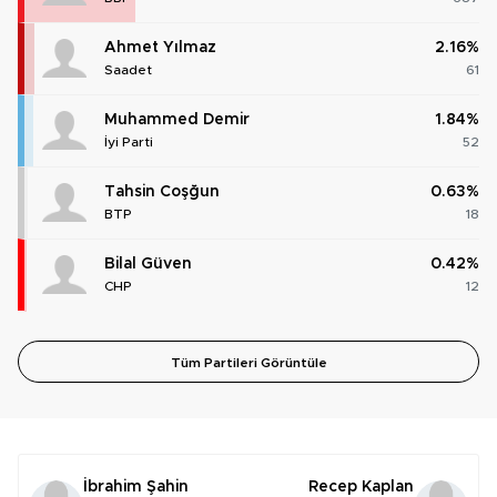
Ahmet Yılmaz
2.16%
Saadet
61
Muhammed Demir
1.84%
İyi Parti
52
Tahsin Coşğun
0.63%
BTP
18
Bilal Güven
0.42%
CHP
12
Tüm Partileri Görüntüle
İbrahim Şahin
Recep Kaplan