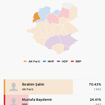
AK Parti
MHP
HDP
BBP
İbrahim Şahin
70.43%
AK Parti
1.982
Mustafa Baydemir
24.41%
BBP
687