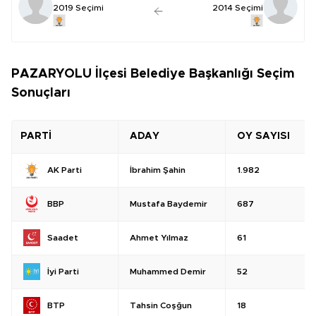
2019 Seçimi
2014 Seçimi
PAZARYOLU İlçesi Belediye Başkanlığı Seçim
Sonuçları
PARTİ
ADAY
OY SAYISI
İbrahim Şahin
1.982
AK Parti
Mustafa Baydemir
687
BBP
Ahmet Yılmaz
61
Saadet
Muhammed Demir
52
İyi Parti
Tahsin Coşğun
18
BTP