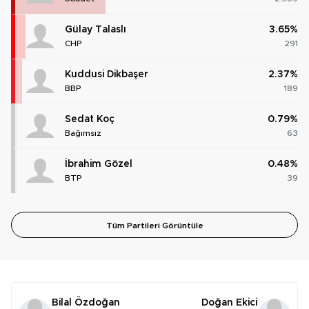
Gülay Talaslı
3.65%
CHP
291
Kuddusi Dikbaşer
2.37%
BBP
189
Sedat Koç
0.79%
Bağımsız
63
İbrahim Gözel
0.48%
BTP
39
Tüm Partileri Görüntüle
Bilal Özdoğan
Doğan Ekici