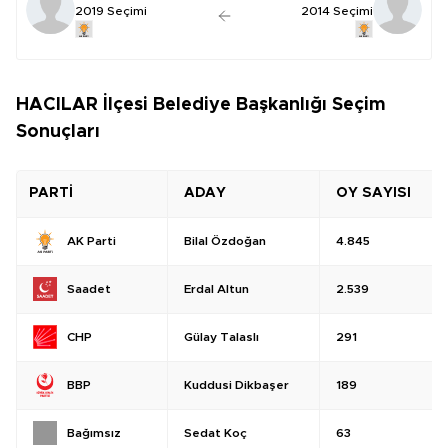
2019 Seçimi
2014 Seçimi
HACILAR İlçesi Belediye Başkanlığı Seçim
Sonuçları
PARTİ
ADAY
OY SAYISI
Bilal Özdoğan
4.845
AK Parti
Erdal Altun
2.539
Saadet
Gülay Talaslı
291
CHP
Kuddusi Dikbaşer
189
BBP
Sedat Koç
63
Bağımsız