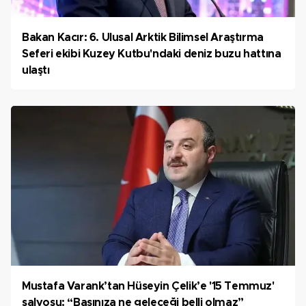
Bakan Kacır: 6. Ulusal Arktik Bilimsel Araştırma
Seferi ekibi Kuzey Kutbu'ndaki deniz buzu hattına
ulaştı
Mustafa Varank’tan Hüseyin Çelik’e '15 Temmuz'
salvosu: “Başınıza ne geleceği belli olmaz”