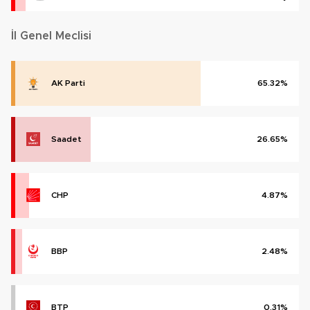
İl Genel Meclisi
AK Parti
65.32%
Saadet
26.65%
CHP
4.87%
BBP
2.48%
BTP
0.31%