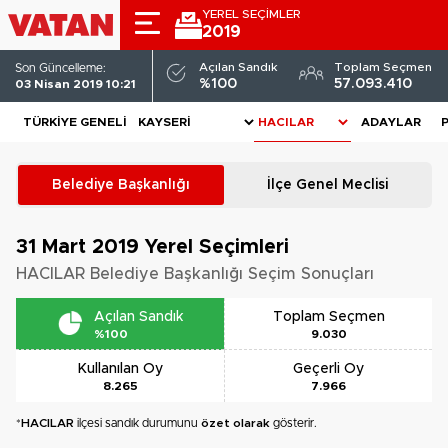
YEREL SEÇİMLER
2019
Açılan Sandık
Toplam Seçmen
Son Güncelleme:
%100
57.093.410
03 Nisan 2019 10:21
TÜRKIYE GENELI
ADAYLAR
Belediye Başkanlığı
İlçe Genel Meclisi
31 Mart 2019
Yerel Seçimleri
HACILAR Belediye Başkanlığı Seçim Sonuçları
Açılan Sandık
Toplam Seçmen
%100
9.030
Kullanılan Oy
Geçerli Oy
8.265
7.966
*
HACILAR
ilçesi sandık durumunu
özet olarak
gösterir.