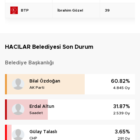
İbrahim Gözel
39
BTP
HACILAR Belediyesi Son Durum
Belediye Başkanlığı
60.82%
Bilal Özdoğan
AK Parti
4.845 Oy
31.87%
Erdal Altun
Saadet
2.539 Oy
3.65%
Gülay Talaslı
CHP
291 Oy