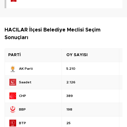
HACILAR İlçesi Belediye Meclisi Seçim
Sonuçları
PARTİ
OY SAYISI
O
AK Parti
5.210
%
Saadet
2.126
%
CHP
389
%
BBP
198
%
BTP
25
%