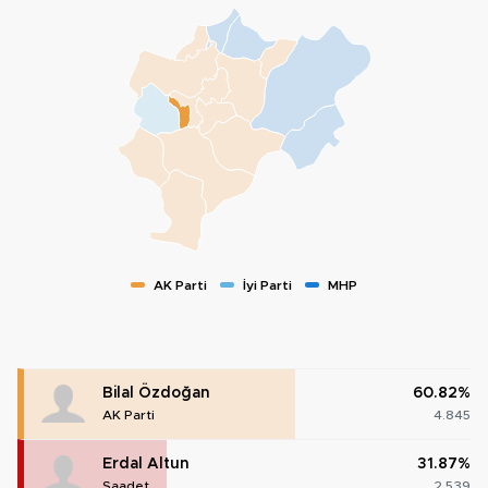
AK Parti
İyi Parti
MHP
Bilal Özdoğan
60.82%
AK Parti
4.845
Erdal Altun
31.87%
Saadet
2.539