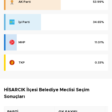
AK Parti
53.99%
İyi Parti
34.65%
MHP
11.01%
TKP
0.33%
HİSARCIK İlçesi Belediye Meclisi Seçim
Sonuçları
PARTİ
OY SAYISI
O