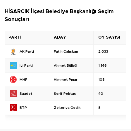
HİSARCIK İlçesi Belediye Başkanlığı Seçim
Sonuçları
PARTİ
ADAY
OY SAYISI
Fatih Çalışkan
2.033
AK Parti
Ahmet Bülbül
1.146
İyi Parti
Himmet Pınar
108
MHP
Şerif Pektaş
40
Saadet
Zekeriya Gedik
8
BTP