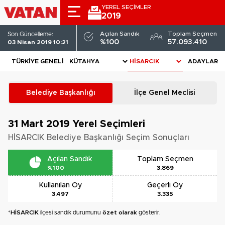
YEREL SEÇİMLER
2019
Açılan Sandık
Toplam Seçmen
Son Güncelleme:
%100
57.093.410
03 Nisan 2019 10:21
TÜRKIYE GENELI
ADAYLAR
Belediye Başkanlığı
İlçe Genel Meclisi
31 Mart 2019
Yerel Seçimleri
HİSARCIK Belediye Başkanlığı Seçim Sonuçları
Açılan Sandık
Toplam Seçmen
%100
3.869
Kullanılan Oy
Geçerli Oy
3.497
3.335
*
HİSARCIK
ilçesi sandık durumunu
özet olarak
gösterir.