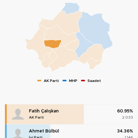
AK Parti
MHP
Saadet
Fatih Çalışkan
60.95%
AK Parti
2.033
Ahmet Bülbül
34.36%
İyi Parti
1.146