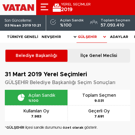
YEREL SEÇİMLER
2019
Açılan Sandık
Toplam Seçmen
Son Güncelleme:
%100
57.093.410
03 Nisan 2019 10:21
TÜRKIYE GENELI
ADAYLAR
Belediye Başkanlığı
İlçe Genel Meclisi
31 Mart 2019
Yerel Seçimleri
GÜLŞEHİR Belediye Başkanlığı Seçim Sonuçları
Açılan Sandık
Toplam Seçmen
%100
9.031
Kullanılan Oy
Geçerli Oy
7.983
7.691
*
GÜLŞEHİR
ilçesi sandık durumunu
özet olarak
gösterir.