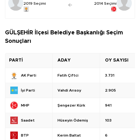
2019 Seçimi
2014 Seçimi
GÜLŞEHİR İlçesi Belediye Başkanlığı Seçim
Sonuçları
PARTİ
ADAY
OY SAYISI
Fatih Çiftci
3.731
AK Parti
Vahdi Arısoy
2.905
İyi Parti
Şengezer Kürk
941
MHP
Hüseyin Ödemiş
103
Saadet
Kerim Baltat
6
BTP