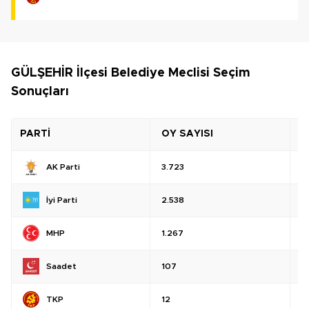
GÜLŞEHİR İlçesi Belediye Meclisi Seçim
Sonuçları
PARTİ
OY SAYISI
O
AK Parti
3.723
%
İyi Parti
2.538
%
MHP
1.267
%
Saadet
107
%
TKP
12
%