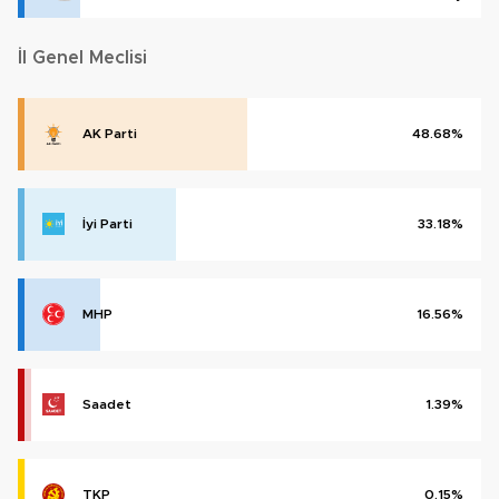
İl Genel Meclisi
AK Parti
48.68%
İyi Parti
33.18%
MHP
16.56%
Saadet
1.39%
TKP
0.15%