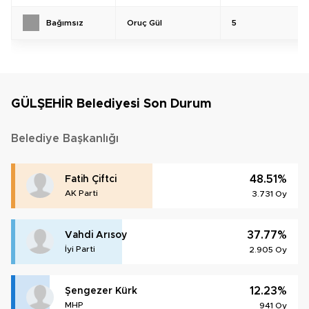
Oruç Gül
5
Bağımsız
GÜLŞEHİR Belediyesi Son Durum
Belediye Başkanlığı
48.51%
Fatih Çiftci
AK Parti
3.731 Oy
37.77%
Vahdi Arısoy
İyi Parti
2.905 Oy
12.23%
Şengezer Kürk
MHP
941 Oy