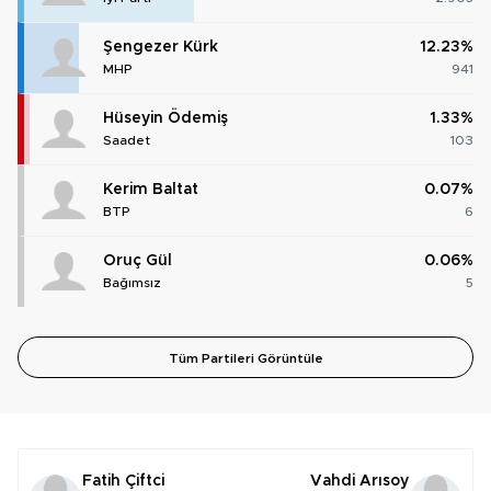
Şengezer Kürk
12.23%
MHP
941
Hüseyin Ödemiş
1.33%
Saadet
103
Kerim Baltat
0.07%
BTP
6
Oruç Gül
0.06%
Bağımsız
5
Tüm Partileri Görüntüle
Fatih Çiftci
Vahdi Arısoy