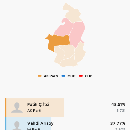
AK Parti
MHP
CHP
Fatih Çiftci
48.51%
AK Parti
3.731
Vahdi Arısoy
37.77%
İyi Parti
2.905