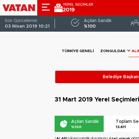
YEREL SEÇİMLER
2019
Son Güncelleme:
Açılan Sandık
03 Nisan 2019 10:21
%100
TÜRKIYE GENELI
ZONGULDAK
ALA
Belediye Başkanl
31 Mart 2019
Yerel Seçimler
Açılan Sandık
Toplam S
%100
13.611
*
ALAPLI
ilçesi sandık durumunu
özet olarak
göste