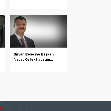
kapasite! Bakan Bayraktar:
Tarihi haftayı tarihi bir
anlaşma ile tamamlıyoruz
Şirvan Belediye Başkanı
Necat Cellek hayatını
kaybetti