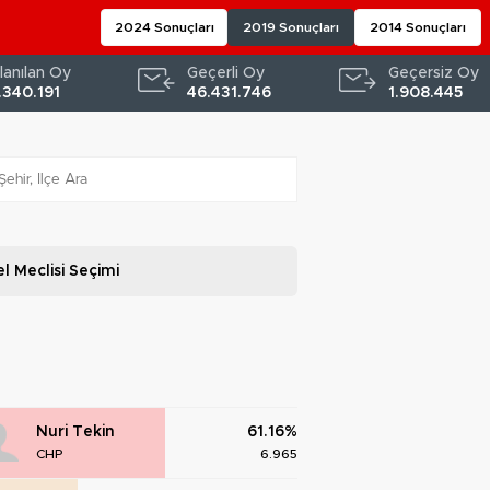
2024 Sonuçları
2019 Sonuçları
2014 Sonuçları
lanılan Oy
Geçerli Oy
Geçersiz Oy
.340.191
46.431.746
1.908.445
l Meclisi
Seçimi
Nuri Tekin
61.16%
CHP
6.965