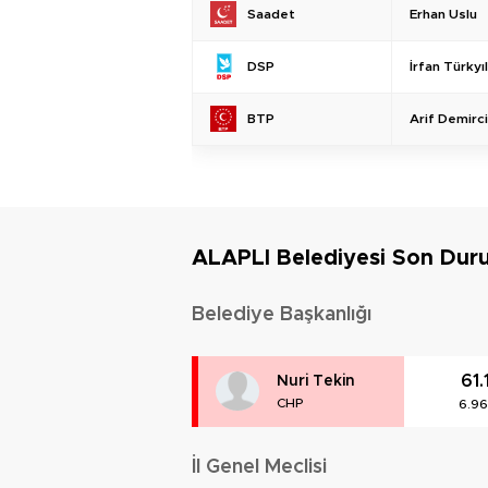
Erhan Uslu
Saadet
İrfan Türky
DSP
Arif Demirci
BTP
ALAPLI Belediyesi Son Du
Belediye Başkanlığı
61
Nuri Tekin
CHP
6.9
İl Genel Meclisi