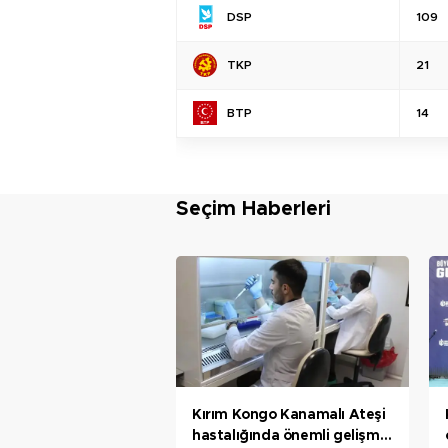
DSP
109
TKP
21
BTP
14
Seçim Haberleri
Kırım Kongo Kanamalı Ateşi
hastalığında önemli gelişme;