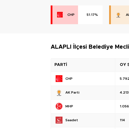
CHP
51.17%
A
ALAPLI İlçesi Belediye Mecl
PARTİ
OY 
CHP
5.79
AK Parti
4.213
MHP
1.056
Saadet
114