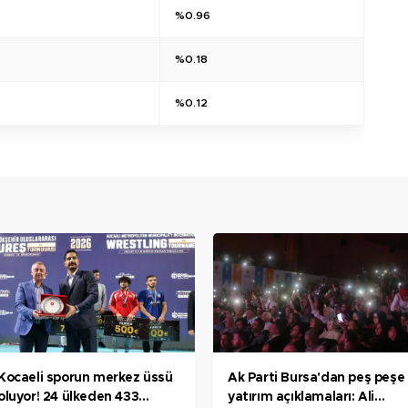
%0.96
%0.18
%0.12
Kocaeli sporun merkez üssü
Ak Parti Bursa'dan peş peşe
oluyor! 24 ülkeden 433
yatırım açıklamaları: Ali