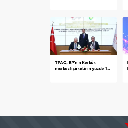
aşının ilk fazı tamamlanmak
üzere
TPAO, BP'nin Kerkük
merkezli şirketinin yüzde 15
hissesini satın aldı