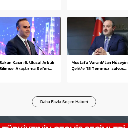
sporcu Kocaeli’de mindere
Osman Sönmez Devlet
çıktı
Hastanesi, Bursa hızlı tren
hattı
Bakan Kacır: 6. Ulusal Arktik
Mustafa Varank’tan Hüseyin
Bilimsel Araştırma Seferi
Çelik’e '15 Temmuz' salvosu:
ekibi Kuzey Kutbu'ndaki
“Başınıza ne geleceği belli
deniz buzu hattına ulaştı
olmaz” diyerek aklınca bizi
tehdit etti
Daha Fazla Seçim Haberi