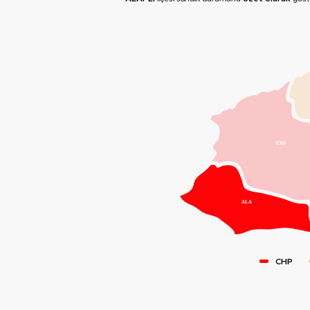
ERE
ALA
CHP