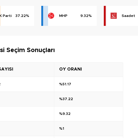
K Parti
37.22%
MHP
9.32%
Saadet
isi Seçim Sonuçları
SAYISI
OY ORANI
2
%51.17
%37.22
%9.32
%1