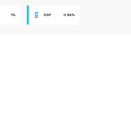
1%
DSP
0.96%