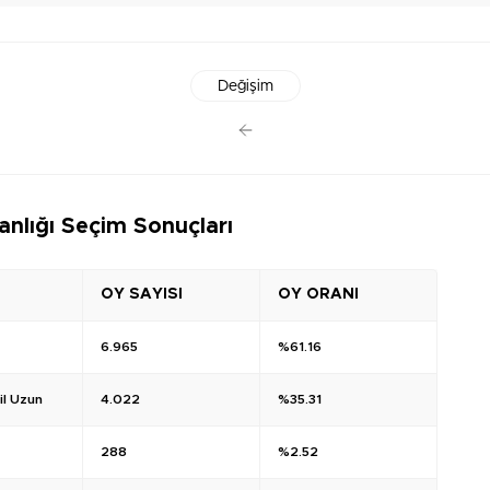
Değişim
anlığı Seçim Sonuçları
OY SAYISI
OY ORANI
6.965
%61.16
l Uzun
4.022
%35.31
288
%2.52