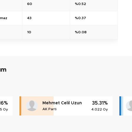
60
%0.52
ılmaz
43
%0.37
10
%0.08
rum
.16%
35.31%
Mehmet Celil Uzun
AK Parti
65 Oy
4.022 Oy