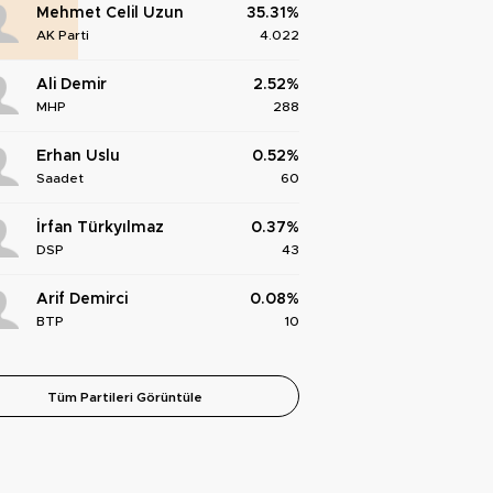
Mehmet Celil Uzun
35.31%
AK Parti
4.022
Ali Demir
2.52%
MHP
288
Erhan Uslu
0.52%
Saadet
60
İrfan Türkyılmaz
0.37%
DSP
43
Arif Demirci
0.08%
BTP
10
Tüm Partileri Görüntüle