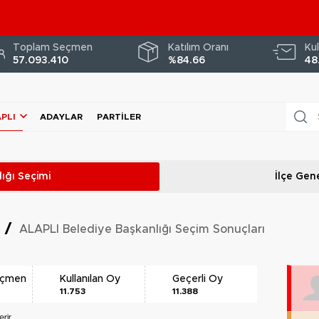
Toplam Seçmen
Katılım Oranı
Kul
57.093.410
%84.66
48
PLI
ADAYLAR
PARTILER
ığı
Seçimi
İlçe Gene
i
/
ALAPLI Belediye Başkanlığı Seçim Sonuçları
eçmen
Kullanılan Oy
Geçerli Oy
11.753
11.388
rir.