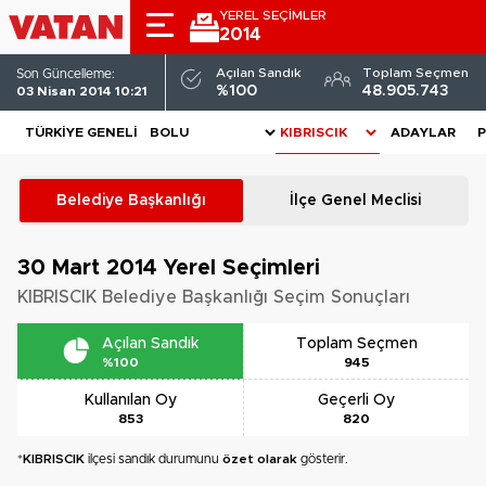
YEREL SEÇİMLER
2014
Açılan Sandık
Toplam Seçmen
Son Güncelleme:
%100
48.905.743
03 Nisan 2014 10:21
TÜRKIYE GENELI
ADAYLAR
P
Belediye Başkanlığı
İlçe Genel Meclisi
30 Mart 2014
Yerel Seçimleri
KIBRISCIK Belediye Başkanlığı Seçim Sonuçları
Açılan Sandık
Toplam Seçmen
%100
945
Kullanılan Oy
Geçerli Oy
853
820
*
KIBRISCIK
ilçesi sandık durumunu
özet olarak
gösterir.