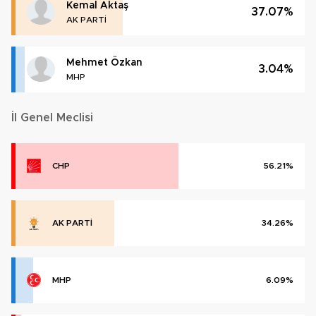
Kemal Aktaş
37.07%
AK PARTİ
Mehmet Özkan
3.04%
MHP
İl Genel Meclisi
CHP
56.21%
AK PARTİ
34.26%
MHP
6.09%