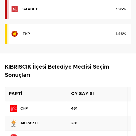
SAADET
1.95%
TKP
1.46%
KIBRISCIK İlçesi Belediye Meclisi Seçim
Sonuçları
PARTİ
OY SAYISI
O
CHP
461
%
AK PARTİ
281
%