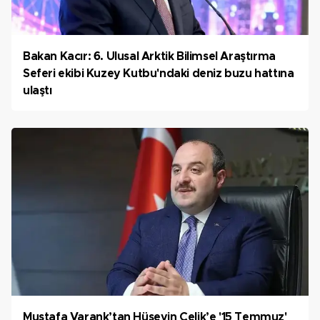
Bakan Kacır: 6. Ulusal Arktik Bilimsel Araştırma
Seferi ekibi Kuzey Kutbu'ndaki deniz buzu hattına
ulaştı
Mustafa Varank’tan Hüseyin Çelik’e '15 Temmuz'