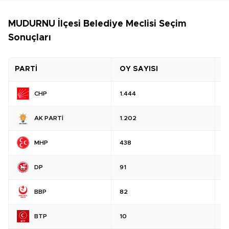
MUDURNU İlçesi Belediye Meclisi Seçim
Sonuçları
PARTİ
OY SAYISI
O
CHP
1.444
%
AK PARTİ
1.202
%
MHP
438
%
DP
91
%
BBP
82
%
BTP
10
%