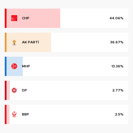
CHP
44.06%
AK PARTİ
36.67%
MHP
13.36%
DP
2.77%
BBP
2.5%