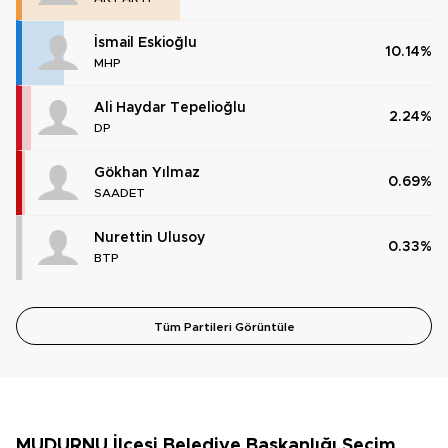
İsmail Eskioğlu
10.14%
MHP
Ali Haydar Tepelioğlu
2.24%
DP
Gökhan Yılmaz
0.69%
SAADET
Nurettin Ulusoy
0.33%
BTP
Tüm Partileri Görüntüle
MUDURNU İlçesi Belediye Başkanlığı Seçim