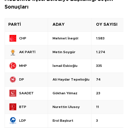
Sonuçları
PARTİ
ADAY
OY SAYISI
Mehmet İnegöl
1.583
CHP
Metin Soygür
1.274
AK PARTİ
İsmail Eskioğlu
335
MHP
Ali Haydar Tepelioğlu
74
DP
Gökhan Yılmaz
23
SAADET
Nurettin Ulusoy
11
BTP
Erol Başkurt
3
LDP