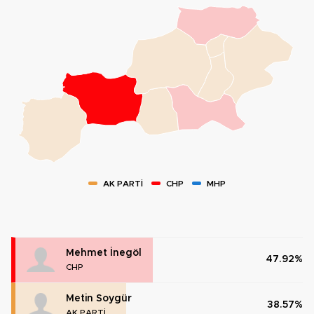
AK PARTİ
CHP
MHP
Mehmet İnegöl
47.92%
CHP
Metin Soygür
38.57%
AK PARTİ