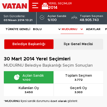
YEREL SEÇİMLER
2014
Açılan Sandık
Toplam Seçmen
Son Güncelleme:
%100
48.905.743
03 Nisan 2014 10:21
TÜRKIYE GENELI
ADAYLAR
P
Belediye Başkanlığı
İlçe Genel Meclisi
30 Mart 2014
Yerel Seçimleri
MUDURNU Belediye Başkanlığı Seçim Sonuçları
Açılan Sandık
Toplam Seçmen
%100
3.772
Kullanılan Oy
Geçerli Oy
3.450
3.303
*
MUDURNU
ilçesi sandık durumunu
özet olarak
gösterir.