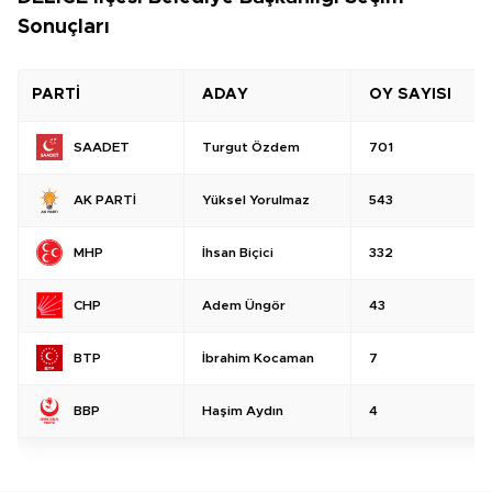
Sonuçları
PARTİ
ADAY
OY SAYISI
Turgut Özdem
701
SAADET
Yüksel Yorulmaz
543
AK PARTİ
İhsan Biçici
332
MHP
Adem Üngör
43
CHP
İbrahim Kocaman
7
BTP
Haşim Aydın
4
BBP