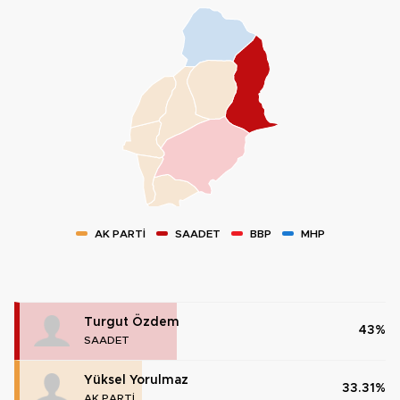
AK PARTİ
SAADET
BBP
MHP
Turgut Özdem
43%
SAADET
Yüksel Yorulmaz
33.31%
AK PARTİ