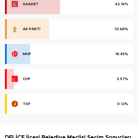
SAADET
42.16%
AK PARTİ
33.68%
MHP
18.45%
CHP
5.57%
TKP
0.12%
DELİCE İlçesi Belediye Meclisi Seçim Sonuçları