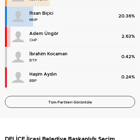
İhsan Biçici
20.36%
MHP
Adem Üngör
2.63%
CHP
İbrahim Kocaman
0.42%
BTP
Haşim Aydın
0.24%
BBP
Tüm Partileri Görüntüle
DELİCE İlçesi Belediye Başkanlığı Seçim