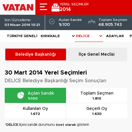
YEREL SEÇİMLER
2014
Açılan Sandık
Toplam Seçmen
Son Güncelleme:
%100
48.905.743
03 Nisan 2014 10:21
TÜRKIYE GENELI
ADAYLAR
P
Belediye Başkanlığı
İlçe Genel Meclisi
30 Mart 2014
Yerel Seçimleri
DELİCE Belediye Başkanlığı Seçim Sonuçları
Açılan Sandık
Toplam Seçmen
%100
1.810
Kullanılan Oy
Geçerli Oy
1.672
1.630
*
DELİCE
ilçesi sandık durumunu
özet olarak
gösterir.