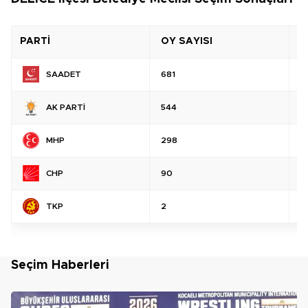
PARTİ
OY SAYISI
O
SAADET
681
%
AK PARTİ
544
%
MHP
298
%
CHP
90
%
TKP
2
%
Seçim Haberleri