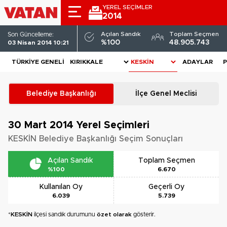
YEREL SEÇİMLER
2014
Açılan Sandık
Toplam Seçmen
Son Güncelleme:
%100
48.905.743
03 Nisan 2014 10:21
TÜRKIYE GENELI
ADAYLAR
P
Belediye Başkanlığı
İlçe Genel Meclisi
30 Mart 2014
Yerel Seçimleri
KESKİN Belediye Başkanlığı Seçim Sonuçları
Açılan Sandık
Toplam Seçmen
%100
6.670
Kullanılan Oy
Geçerli Oy
6.039
5.739
*
KESKİN
ilçesi sandık durumunu
özet olarak
gösterir.