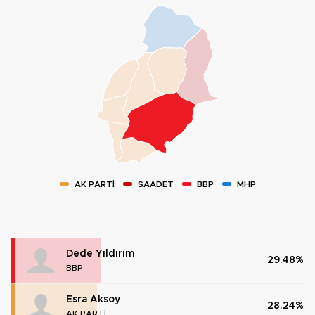
AK PARTİ
SAADET
BBP
MHP
Dede Yıldırım
29.48%
BBP
Esra Aksoy
28.24%
AK PARTİ