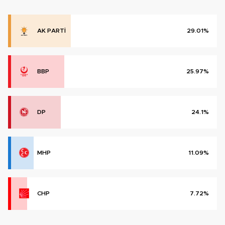
AK PARTİ
29.01%
BBP
25.97%
DP
24.1%
MHP
11.09%
CHP
7.72%