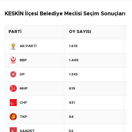
KESKİN İlçesi Belediye Meclisi Seçim Sonuçları
PARTİ
OY SAYISI
O
AK PARTİ
1.619
%
BBP
1.449
%
DP
1.345
%
MHP
619
%
CHP
431
%
TKP
64
%
SAADET
52
%