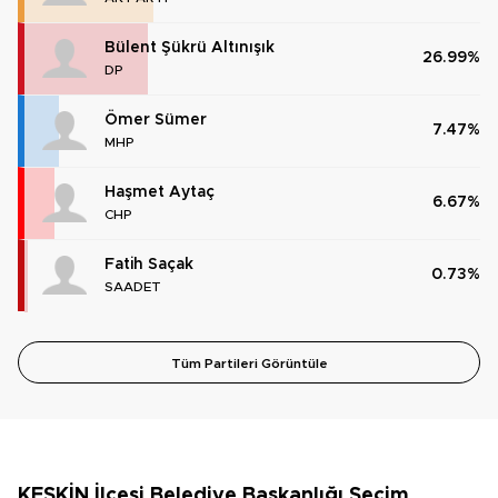
Bülent Şükrü Altınışık
26.99%
DP
Ömer Sümer
7.47%
MHP
Haşmet Aytaç
6.67%
CHP
Fatih Saçak
0.73%
SAADET
Tüm Partileri Görüntüle
KESKİN İlçesi Belediye Başkanlığı Seçim