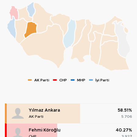
AK Parti
CHP
MHP
İyi Parti
Yılmaz Ankara
58.51%
AK Parti
5.706
Fehmi Köroğlu
40.27%
CHP
3.927