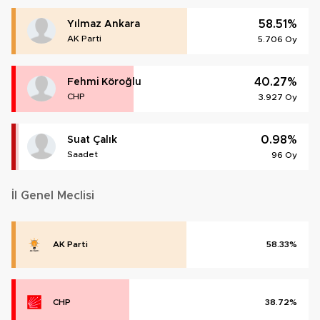
58.51%
Yılmaz Ankara
AK Parti
5.706 Oy
40.27%
Fehmi Köroğlu
CHP
3.927 Oy
0.98%
Suat Çalık
Saadet
96 Oy
İl Genel Meclisi
AK Parti
58.33%
CHP
38.72%