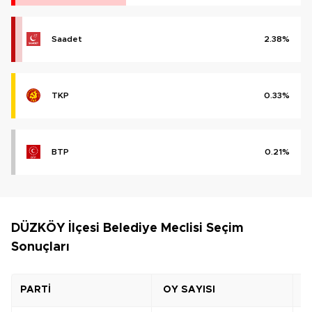
Saadet
2.38%
TKP
0.33%
BTP
0.21%
DÜZKÖY İlçesi Belediye Meclisi Seçim
Sonuçları
PARTİ
OY SAYISI
O