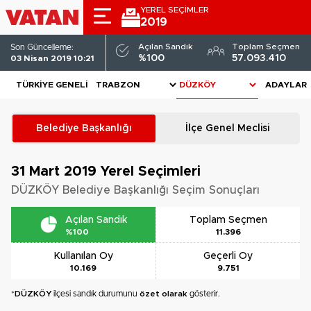
YEREL SEÇİMLER
2019
Açılan Sandık
Toplam Seçmen
Son Güncelleme:
%100
57.093.410
03 Nisan 2019 10:21
TÜRKIYE GENELI
ADAYLAR
Belediye Başkanlığı
İlçe Genel Meclisi
31 Mart 2019
Yerel Seçimleri
DÜZKÖY Belediye Başkanlığı Seçim Sonuçları
Açılan Sandık
Toplam Seçmen
%100
11.396
Kullanılan Oy
Geçerli Oy
10.169
9.751
*
DÜZKÖY
ilçesi sandık durumunu
özet olarak
gösterir.