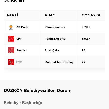
Sonuçları
PARTİ
ADAY
OY SAYISI
Yılmaz Ankara
5.706
AK Parti
Fehmi Köroğlu
3.927
CHP
Suat Çalık
96
Saadet
Mahmut Mermertaş
22
BTP
DÜZKÖY Belediyesi Son Durum
Belediye Başkanlığı