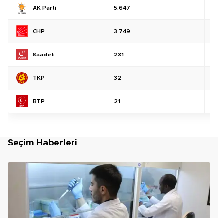
AK Parti
5.647
%
CHP
3.749
%
Saadet
231
%
TKP
32
%
BTP
21
%
Seçim Haberleri