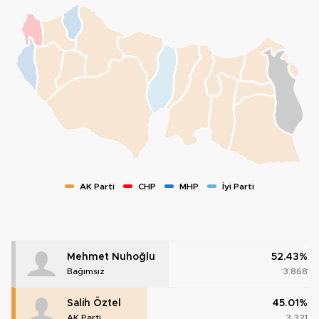
AK Parti
CHP
MHP
İyi Parti
Mehmet Nuhoğlu
52.43%
Bağımsız
3.868
Salih Öztel
45.01%
AK Parti
3.321