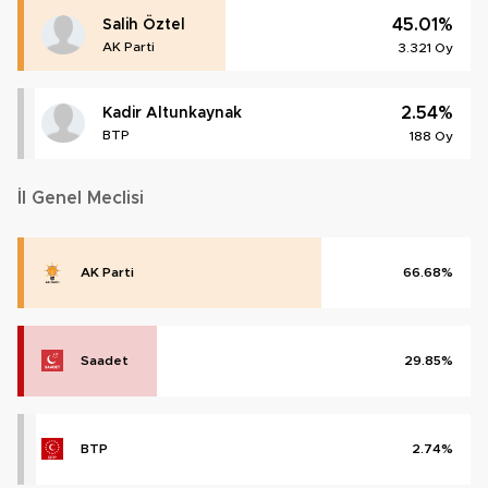
45.01%
Salih Öztel
AK Parti
3.321 Oy
2.54%
Kadir Altunkaynak
BTP
188 Oy
İl Genel Meclisi
AK Parti
66.68%
Saadet
29.85%
BTP
2.74%