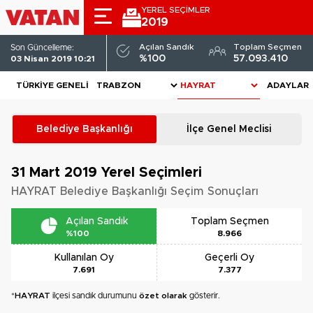
YEREL SEÇİMLER
2019
Açılan Sandık
Toplam Seçmen
Son Güncelleme:
%100
57.093.410
03 Nisan 2019 10:21
TÜRKIYE GENELI
ADAYLAR
Belediye Başkanlığı
İlçe Genel Meclisi
31 Mart 2019
Yerel Seçimleri
HAYRAT Belediye Başkanlığı Seçim Sonuçları
Açılan Sandık
Toplam Seçmen
%100
8.966
Kullanılan Oy
Geçerli Oy
7.691
7.377
*
HAYRAT
ilçesi sandık durumunu
özet olarak
gösterir.