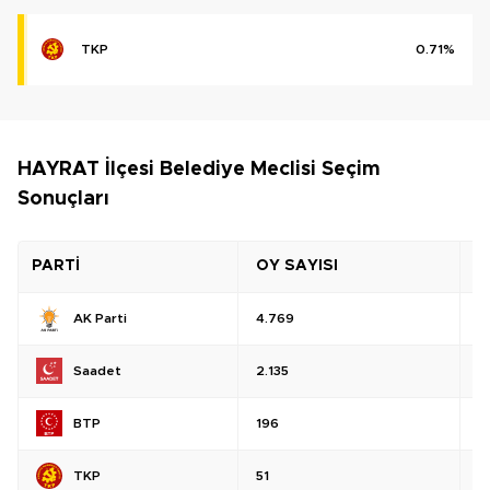
TKP
0.71%
HAYRAT İlçesi Belediye Meclisi Seçim
Sonuçları
PARTİ
OY SAYISI
O
AK Parti
4.769
%
Saadet
2.135
%
BTP
196
%
TKP
51
%