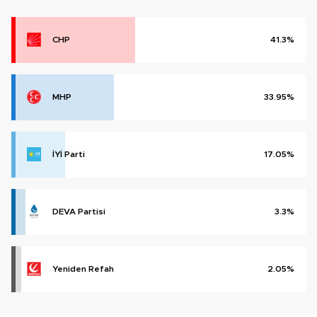
CHP
41.3%
MHP
33.95%
İYİ Parti
17.05%
DEVA Partisi
3.3%
Yeniden Refah
2.05%