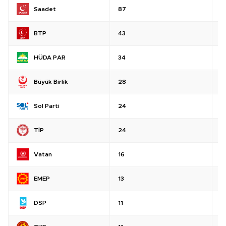
Saadet
87
%
BTP
43
%
HÜDA PAR
34
%
Büyük Birlik
28
%
Sol Parti
24
%
TİP
24
%
Vatan
16
%
EMEP
13
%
DSP
11
%