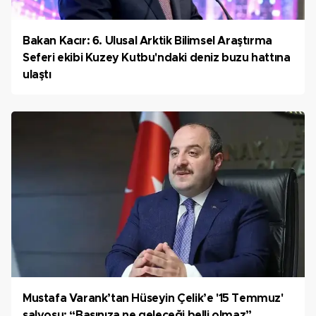
Bakan Kacır: 6. Ulusal Arktik Bilimsel Araştırma
Seferi ekibi Kuzey Kutbu'ndaki deniz buzu hattına
ulaştı
Mustafa Varank’tan Hüseyin Çelik’e '15 Temmuz'
salvosu: “Başınıza ne geleceği belli olmaz”