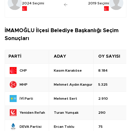
2024 Seçimi
2019 Seçimi
İMAMOĞLU İlçesi Belediye Başkanlığı Seçim
Sonuçları
PARTİ
ADAY
OY SAYISI
Kasım Karaköse
8.184
CHP
Mehmet Aydın Kangur
5.325
MHP
Mehmet Sert
2.910
İYİ Parti
Turan Yumşak
290
Yeniden Refah
Ercan Toklu
75
DEVA Partisi