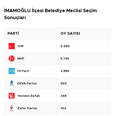
İMAMOĞLU İlçesi Belediye Meclisi Seçim
Sonuçları
PARTİ
OY SAYISI
O
CHP
6.989
%
MHP
5.745
%
İYİ Parti
2.885
%
DEVA Partisi
560
%
Yeniden Refah
348
%
Zafer Partisi
102
%