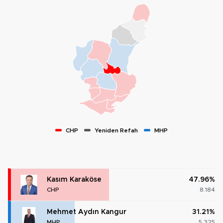
CHP
Yeniden Refah
MHP
Kasım Karaköse
47.96%
CHP
8.184
Mehmet Aydın Kangur
31.21%
MHP
5.325