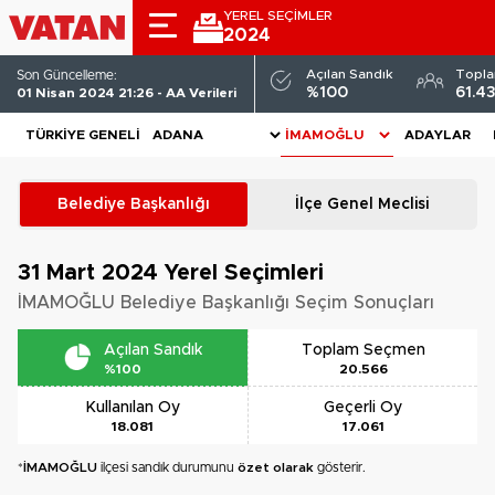
YEREL SEÇİMLER
2024
Açılan Sandık
Topl
Son Güncelleme:
%100
61.4
01 Nisan 2024 21:26 - AA Verileri
TÜRKIYE GENELI
ADAYLAR
Belediye Başkanlığı
İlçe Genel Meclisi
31 Mart 2024
Yerel Seçimleri
İMAMOĞLU Belediye Başkanlığı Seçim Sonuçları
Açılan Sandık
Toplam Seçmen
%100
20.566
Kullanılan Oy
Geçerli Oy
18.081
17.061
*
İMAMOĞLU
ilçesi sandık durumunu
özet olarak
gösterir.