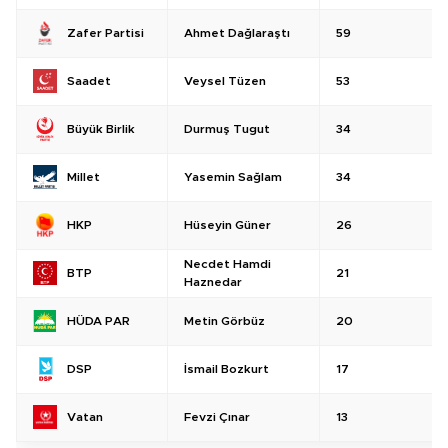
Ahmet Dağlaraştı
59
Zafer Partisi
Veysel Tüzen
53
Saadet
Durmuş Tugut
34
Büyük Birlik
Yasemin Sağlam
34
Millet
Hüseyin Güner
26
HKP
Necdet Hamdi
21
BTP
Haznedar
Metin Görbüz
20
HÜDA PAR
İsmail Bozkurt
17
DSP
Fevzi Çınar
13
Vatan