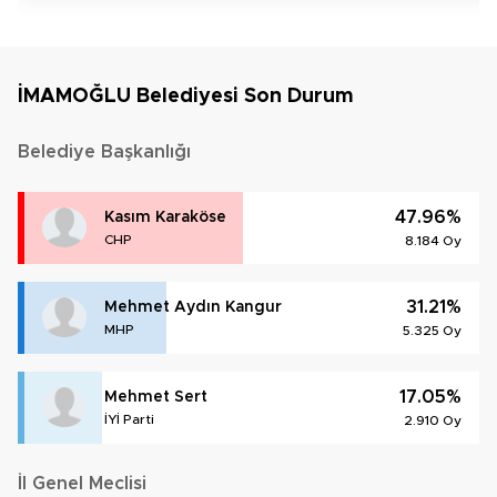
İMAMOĞLU Belediyesi Son Durum
Belediye Başkanlığı
47.96%
Kasım Karaköse
CHP
8.184 Oy
31.21%
Mehmet Aydın Kangur
MHP
5.325 Oy
17.05%
Mehmet Sert
İYİ Parti
2.910 Oy
İl Genel Meclisi