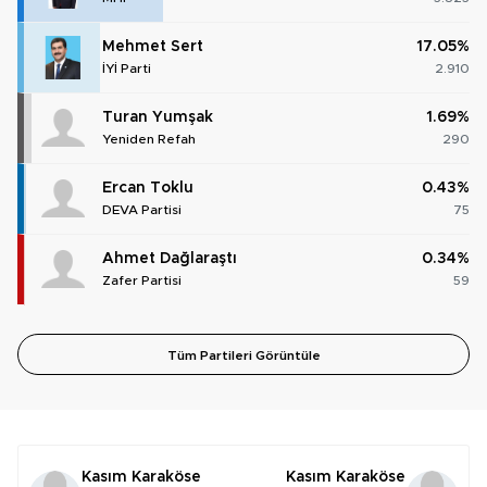
Mehmet Sert
17.05%
İYİ Parti
2.910
Turan Yumşak
1.69%
Yeniden Refah
290
Ercan Toklu
0.43%
DEVA Partisi
75
Ahmet Dağlaraştı
0.34%
Zafer Partisi
59
Tüm Partileri Görüntüle
Kasım Karaköse
Kasım Karaköse