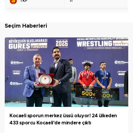
TKP
11
%
Seçim Haberleri
Kocaeli sporun merkez üssü oluyor! 24 ülkeden
433 sporcu Kocaeli’de mindere çıktı