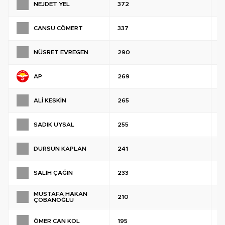
NEJDET YEL
372
%
CANSU CÖMERT
337
%
NÜSRET EVREGEN
290
%
AP
269
%
ALİ KESKİN
265
%
SADIK UYSAL
255
%
DURSUN KAPLAN
241
%
SALİH ÇAĞIN
233
%
MUSTAFA HAKAN
210
%
ÇOBANOĞLU
ÖMER CAN KOL
195
%