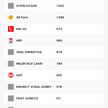
AYDIN DOĞAR
1.540
%
AB Parti
1.496
%
Milli Yol
970
%
ABP
966
%
ÜNAL KIRMIZITAŞ
878
%
MELEK BOZ ÇAKIR
789
%
ADP
659
%
MAHMUT VURAL GÜNEY
578
%
FIRAT GÜNDÜZ
511
%