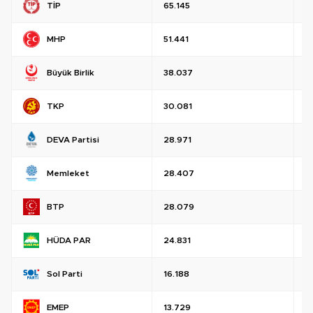
TİP
65.145
%
MHP
51.441
%
Büyük Birlik
38.037
%
TKP
30.081
%
DEVA Partisi
28.971
%
Memleket
28.407
%
BTP
28.079
%
HÜDA PAR
24.831
%
Sol Parti
16.188
%
EMEP
13.729
%