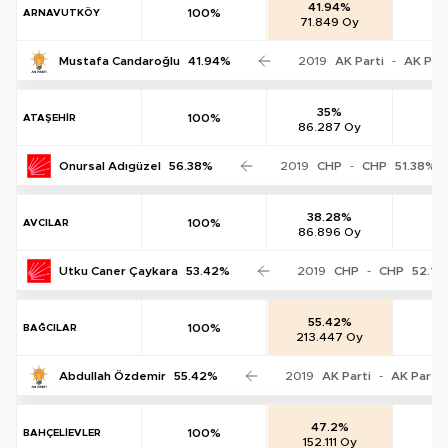
41.94%
100%
ARNAVUTKÖY
71.849 Oy
0
Mustafa Candaroğlu
41.94%
2019
AK Parti
-
AK Part
35%
100%
ATAŞEHİR
86.287 Oy
0
Onursal Adıgüzel
56.38%
2019
CHP
-
CHP
51.38%
38.28%
100%
AVCILAR
86.896 Oy
0
Utku Caner Çaykara
53.42%
2019
CHP
-
CHP
52.12
55.42%
100%
BAĞCILAR
213.447 Oy
0
Abdullah Özdemir
55.42%
2019
AK Parti
-
AK Parti
47.2%
100%
BAHÇELİEVLER
152.111 Oy
0