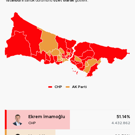
*
İstanbul
ili sandık durumunu
özet olarak
gösterir.
CHP
AK Parti
Ekrem İmamoğlu
51.14%
CHP
4.432.862