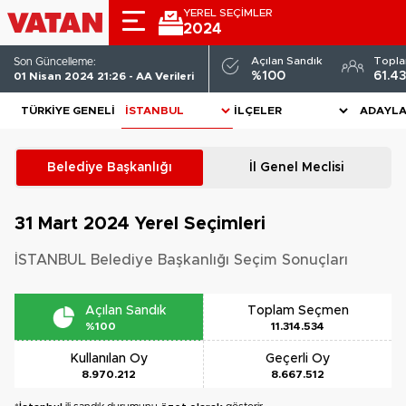
YEREL SEÇİMLER
2024
Açılan Sandık
Topl
Son Güncelleme:
%100
61.4
01 Nisan 2024 21:26 - AA Verileri
TÜRKIYE GENELI
ADAYL
Belediye Başkanlığı
İl Genel Meclisi
31 Mart 2024
Yerel Seçimleri
İSTANBUL Belediye Başkanlığı Seçim Sonuçları
Açılan Sandık
Toplam Seçmen
%100
11.314.534
Kullanılan Oy
Geçerli Oy
8.970.212
8.667.512