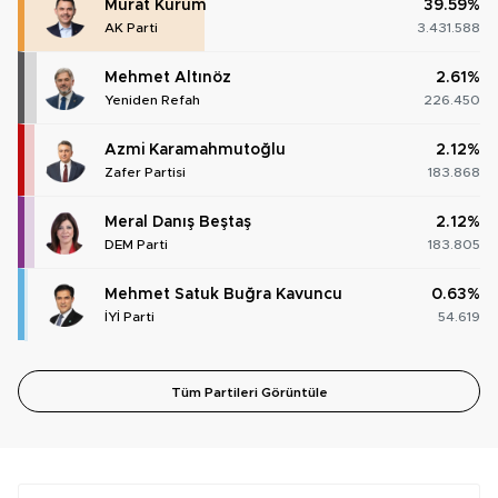
Murat Kurum
39.59%
AK Parti
3.431.588
Mehmet Altınöz
2.61%
Yeniden Refah
226.450
Azmi Karamahmutoğlu
2.12%
Zafer Partisi
183.868
Meral Danış Beştaş
2.12%
DEM Parti
183.805
Mehmet Satuk Buğra Kavuncu
0.63%
İYİ Parti
54.619
Tüm Partileri Görüntüle