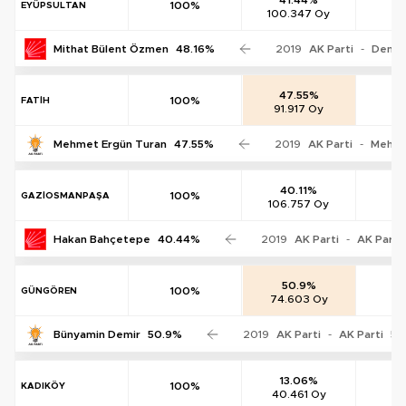
100%
EYÜPSULTAN
100.347 Oy
0
Mithat Bülent Özmen
48.16%
2019
AK Parti
-
Deniz
47.55%
100%
FATİH
91.917 Oy
0
Mehmet Ergün Turan
47.55%
2019
AK Parti
-
Mehme
40.11%
100%
GAZİOSMANPAŞA
106.757 Oy
0
Hakan Bahçetepe
40.44%
2019
AK Parti
-
AK Parti
50.9%
100%
GÜNGÖREN
74.603 Oy
0
Bünyamin Demir
50.9%
2019
AK Parti
-
AK Parti
53
13.06%
100%
KADIKÖY
40.461 Oy
0