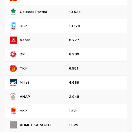
Gelecek Partisi
10.524
%
DSP
10.178
%
Vatan
8.277
%
DP
6.989
%
TKH
6.581
%
Millet
4.689
%
ANAP
2.948
%
HKP
1.871
%
AHMET KARAGÖZ
1.629
%