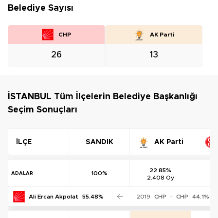
Belediye Sayısı
CHP
AK Parti
26
13
İSTANBUL Tüm İlçelerin Belediye Başkanlığı
Seçim Sonuçları
İLÇE
SANDIK
AK Parti
22.85%
100%
ADALAR
2.408 Oy
0
Ali Ercan Akpolat
55.48%
2019
CHP
-
CHP
44.1%