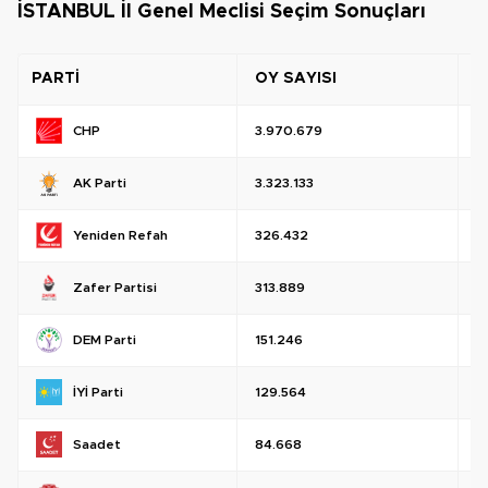
İSTANBUL İl Genel Meclisi Seçim Sonuçları
PARTİ
OY SAYISI
O
CHP
3.970.679
%
AK Parti
3.323.133
%
Yeniden Refah
326.432
%
Zafer Partisi
313.889
%
DEM Parti
151.246
%
İYİ Parti
129.564
%
Saadet
84.668
%