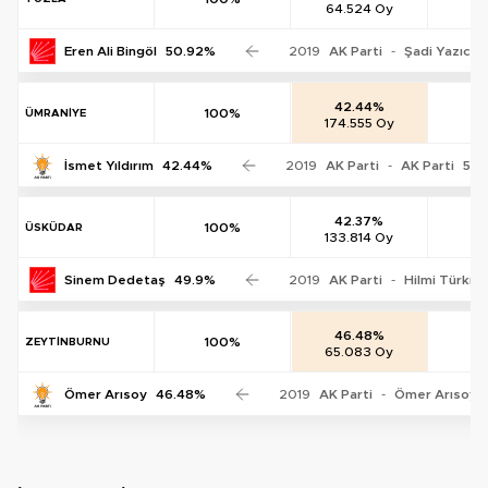
64.524 Oy
0
Eren Ali Bingöl
50.92%
2019
AK Parti
-
Şadi Yazıcı
42.44%
100%
ÜMRANİYE
174.555 Oy
0
İsmet Yıldırım
42.44%
2019
AK Parti
-
AK Parti
54.
42.37%
100%
ÜSKÜDAR
133.814 Oy
0
Sinem Dedetaş
49.9%
2019
AK Parti
-
Hilmi Türkm
46.48%
100%
ZEYTİNBURNU
65.083 Oy
0
Ömer Arısoy
46.48%
2019
AK Parti
-
Ömer Arısoy