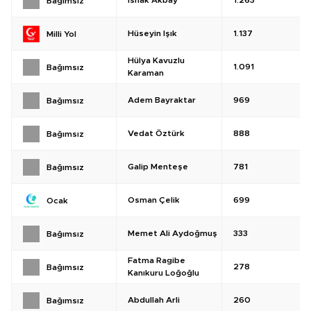
İshak Akbay
1.263
Bağımsız
Hüseyin Işık
1.137
Milli Yol
Hülya Kavuzlu
1.091
Bağımsız
Karaman
Adem Bayraktar
969
Bağımsız
Vedat Öztürk
888
Bağımsız
Galip Menteşe
781
Bağımsız
Osman Çelik
699
Ocak
Memet Ali Aydoğmuş
333
Bağımsız
Fatma Ragibe
278
Bağımsız
Kanıkuru Loğoğlu
Abdullah Arli
260
Bağımsız