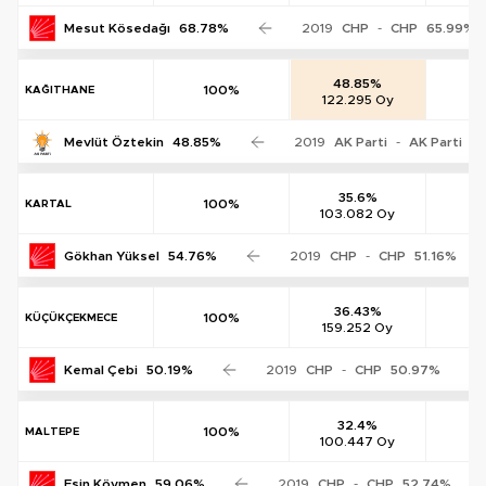
Mesut Kösedağı
68.78%
2019
CHP
-
CHP
65.99%
48.85%
100%
KAĞITHANE
122.295 Oy
0
Mevlüt Öztekin
48.85%
2019
AK Parti
-
AK Parti
5
35.6%
100%
KARTAL
103.082 Oy
0
Gökhan Yüksel
54.76%
2019
CHP
-
CHP
51.16%
36.43%
100%
KÜÇÜKÇEKMECE
159.252 Oy
0
Kemal Çebi
50.19%
2019
CHP
-
CHP
50.97%
32.4%
100%
MALTEPE
100.447 Oy
0
Esin Köymen
59.06%
2019
CHP
-
CHP
52.74%