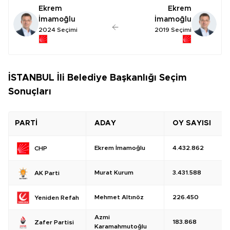
Ekrem
Ekrem
İmamoğlu
İmamoğlu
2024 Seçimi
2019 Seçimi
İSTANBUL İli Belediye Başkanlığı Seçim
Sonuçları
PARTİ
ADAY
OY SAYISI
Ekrem İmamoğlu
4.432.862
CHP
Murat Kurum
3.431.588
AK Parti
Mehmet Altınöz
226.450
Yeniden Refah
Azmi
183.868
Zafer Partisi
Karamahmutoğlu