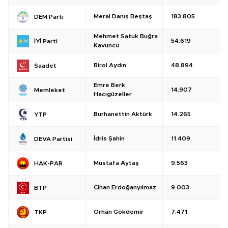
Meral Danış Beştaş
183.805
DEM Parti
Mehmet Satuk Buğra
54.619
İYİ Parti
Kavuncu
Birol Aydın
48.894
Saadet
Emre Berk
14.907
Memleket
Hacıgüzeller
Burhanettin Aktürk
14.265
YTP
İdris Şahin
11.409
DEVA Partisi
Mustafa Aytaş
9.563
HAK-PAR
Cihan Erdoğanyılmaz
9.003
BTP
Orhan Gökdemir
7.471
TKP