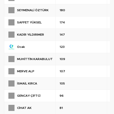
SEYMENALİ ÖZTÜRK
180
%
SAFFET YÜKSEL
174
%
KADİR YILDIRIMER
147
%
Ocak
123
%
MUHİTTİN KARABULUT
109
%
MERVE ALP
107
%
İSMAİL KIRCA
105
%
GENCAY ÇİFTCİ
96
%
CİHAT AK
81
%