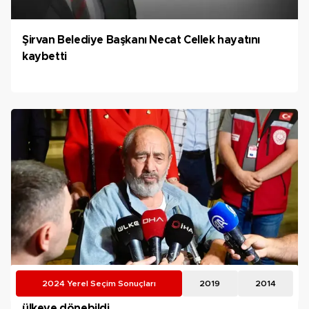
Şirvan Belediye Başkanı Necat Cellek hayatını
kaybetti
2024 Yerel Seçim Sonuçları
2019
2014
Çalışmak için Suudi Arabistan'a gitti, 40 yıl sonra
ülkeye dönebildi