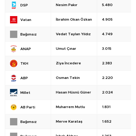
Nesim Pakır
5.480
DSP
İbrahim Okan Özkan
4.905
Vatan
Vedat Taylan Yıldız
4.749
Bağımsız
Umut Çınar
3.015
ANAP
Ziya İncedere
2.383
TKH
Osman Tekin
2.220
ABP
Hasan Hüsnü Güner
2.024
Millet
Muharrem Mutlu
1.831
AB Parti
Merve Karataş
1.652
Bağımsız