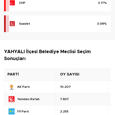
CHP
3.17%
Saadet
3.08%
YAHYALI İlçesi Belediye Meclisi Seçim
Sonuçları
PARTİ
OY SAYISI
O
AK Parti
10.207
%
Yeniden Refah
7.837
%
İYİ Parti
2.255
%