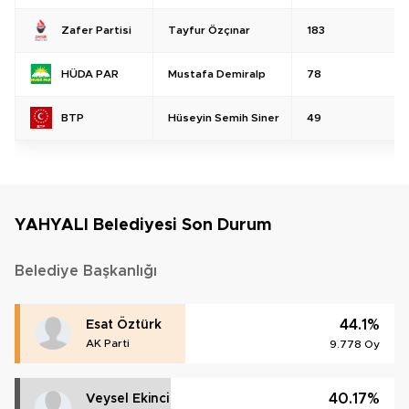
Tayfur Özçınar
183
Zafer Partisi
Mustafa Demiralp
78
HÜDA PAR
Hüseyin Semih Siner
49
BTP
YAHYALI Belediyesi Son Durum
Belediye Başkanlığı
44.1%
Esat Öztürk
AK Parti
9.778 Oy
40.17%
Veysel Ekinci