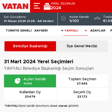
YEREL SEÇİMLER
2024
Açılan Sandık
Topl
Son Güncelleme:
%100
61.4
01 Nisan 2024 21:26 - AA Verileri
TÜRKIYE GENELI
ADAYLAR
Belediye Başkanlığı
İlçe Genel Meclisi
31 Mart 2024
Yerel Seçimleri
YAHYALI Belediye Başkanlığı Seçim Sonuçları
Açılan Sandık
Toplam Seçmen
%100
27.445
Kullanılan Oy
Geçerli Oy
23.476
22.172
*
YAHYALI
ilçesi sandık durumunu
özet olarak
gösterir.