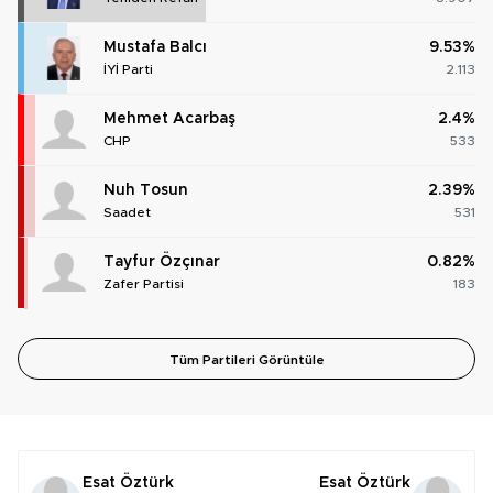
Mustafa Balcı
9.53%
İYİ Parti
2.113
Mehmet Acarbaş
2.4%
CHP
533
Nuh Tosun
2.39%
Saadet
531
Tayfur Özçınar
0.82%
Zafer Partisi
183
Tüm Partileri Görüntüle
Esat Öztürk
Esat Öztürk