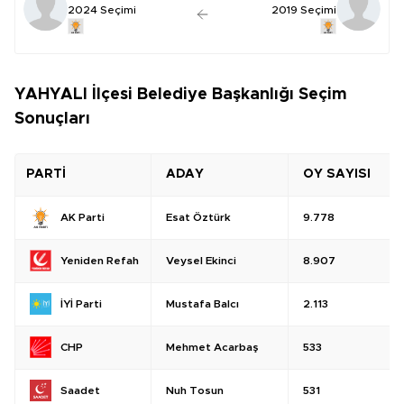
2024 Seçimi
2019 Seçimi
YAHYALI İlçesi Belediye Başkanlığı Seçim
Sonuçları
PARTİ
ADAY
OY SAYISI
Esat Öztürk
9.778
AK Parti
Veysel Ekinci
8.907
Yeniden Refah
Mustafa Balcı
2.113
İYİ Parti
Mehmet Acarbaş
533
CHP
Nuh Tosun
531
Saadet