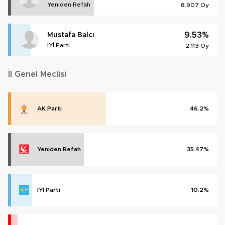
Yeniden Refah
8.907 Oy
9.53%
Mustafa Balcı
İYİ Parti
2.113 Oy
İl Genel Meclisi
AK Parti
46.2%
Yeniden Refah
35.47%
İYİ Parti
10.2%