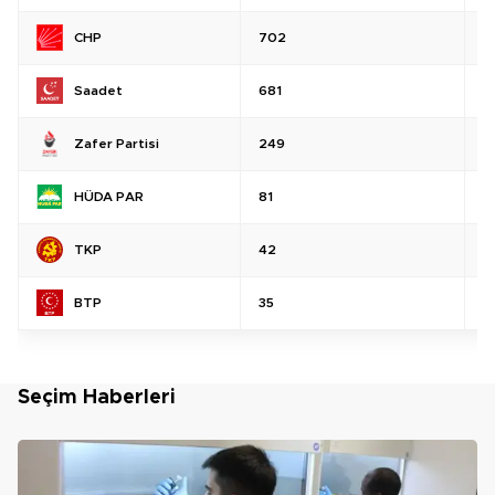
CHP
702
%
Saadet
681
%
Zafer Partisi
249
%
HÜDA PAR
81
%
TKP
42
%
BTP
35
%
Seçim Haberleri