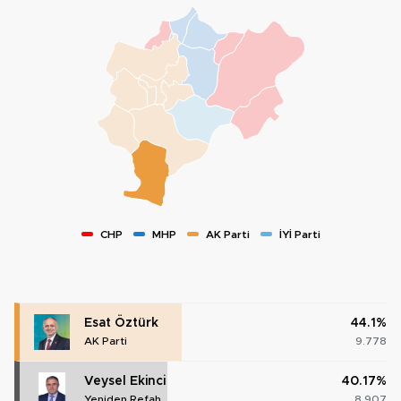
CHP
MHP
AK Parti
İYİ Parti
Esat Öztürk
44.1%
AK Parti
9.778
Veysel Ekinci
40.17%
Yeniden Refah
8.907