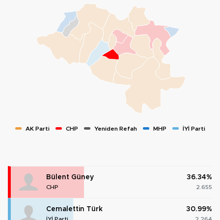
AK Parti
CHP
Yeniden Refah
MHP
İYİ Parti
Bülent Güney
36.34%
CHP
2.655
Cemalettin Türk
30.99%
İYİ Parti
2.264