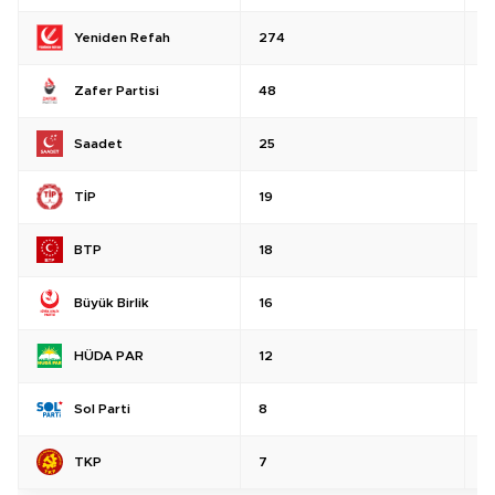
Yeniden Refah
274
%
Zafer Partisi
48
%
Saadet
25
%
TİP
19
%
BTP
18
%
Büyük Birlik
16
%
HÜDA PAR
12
%
Sol Parti
8
%
TKP
7
%