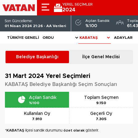
YEREL SEÇİMLER
2024
Açılan Sandık
Topl
Son Güncelleme:
%100
61.4
01 Nisan 2024 21:26 - AA Verileri
TÜRKIYE GENELI
ADAYLAR
Belediye Başkanlığı
İlçe Genel Meclisi
31 Mart 2024
Yerel Seçimleri
KABATAŞ Belediye Başkanlığı Seçim Sonuçları
Açılan Sandık
Toplam Seçmen
%100
9.150
Kullanılan Oy
Geçerli Oy
7.910
7.305
*
KABATAŞ
ilçesi sandık durumunu
özet olarak
gösterir.