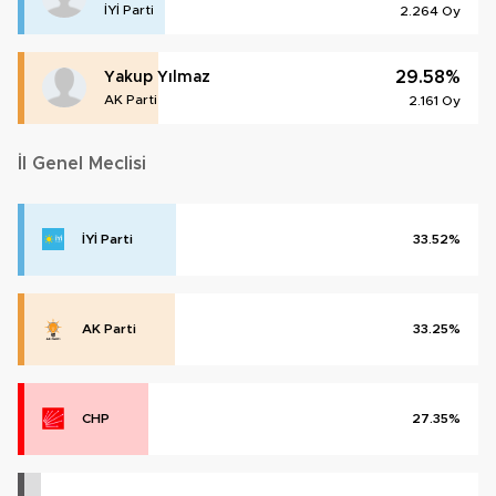
İYİ Parti
2.264 Oy
29.58%
Yakup Yılmaz
AK Parti
2.161 Oy
İl Genel Meclisi
İYİ Parti
33.52%
AK Parti
33.25%
CHP
27.35%