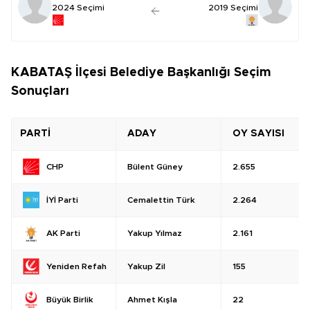
2024 Seçimi
2019 Seçimi
KABATAŞ İlçesi Belediye Başkanlığı Seçim
Sonuçları
PARTİ
ADAY
OY SAYISI
Bülent Güney
2.655
CHP
Cemalettin Türk
2.264
İYİ Parti
Yakup Yılmaz
2.161
AK Parti
Yakup Zil
155
Yeniden Refah
Ahmet Kışla
22
Büyük Birlik