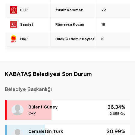
Yusuf Korkmaz
22
BTP
Rümeysa Koçan
18
Saadet
Dilek Özdemir Boyraz
8
HKP
KABATAŞ Belediyesi Son Durum
Belediye Başkanlığı
36.34%
Bülent Güney
CHP
2.655 Oy
30.99%
Cemalettin Türk