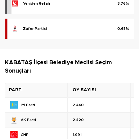
Yeniden Refah
3.76%
Zafer Partisi
0.65%
KABATAŞ İlçesi Belediye Meclisi Seçim
Sonuçları
PARTİ
OY SAYISI
O
İYİ Parti
2.440
%
AK Parti
2.420
%
CHP
1.991
%