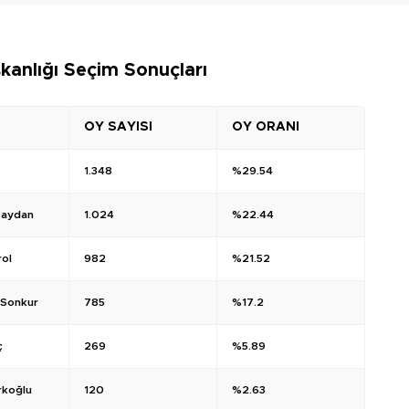
kanlığı Seçim Sonuçları
OY SAYISI
OY ORANI
1.348
%29.54
Baydan
1.024
%22.44
ol
982
%21.52
 Sonkur
785
%17.2
ç
269
%5.89
koğlu
120
%2.63