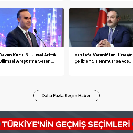
hattı
Bakan Kacır: 6. Ulusal Arktik
Mustafa Varank’tan Hüseyin
Bilimsel Araştırma Seferi
Çelik’e '15 Temmuz' salvosu:
ekibi Kuzey Kutbu'ndaki
“Başınıza ne geleceği belli
deniz buzu hattına ulaştı
olmaz” diyerek aklınca bizi
tehdit etti
Daha Fazla Seçim Haberi