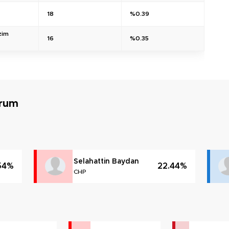
z
18
%0.39
zim
16
%0.35
urum
Selahattin Baydan
54%
22.44%
CHP