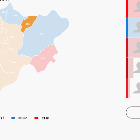
ÖZV
SAR
AKK
PIN
BÜN
TAL
SAR
TOM
Tİ
MHP
CHP