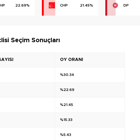
HP
22.69%
CHP
21.45%
DP
lisi Seçim Sonuçları
SAYISI
OY ORANI
%30.34
7
%22.69
%21.45
%15.33
%5.43