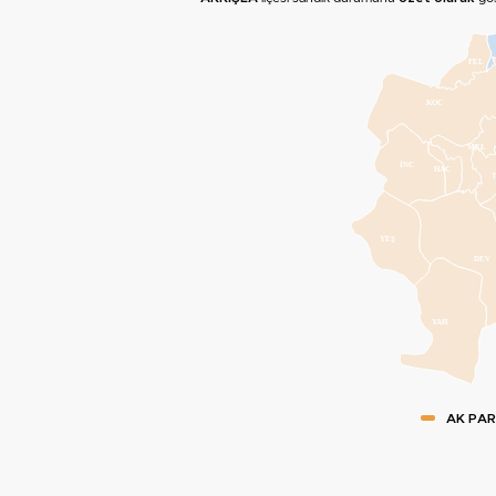
FEL
KOC
MEL
İNC
HAC
YEŞ
DEV
YAH
AK PAR