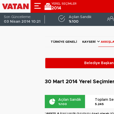
YEREL SEÇİMLER
2014
Son Güncelleme:
Açılan Sandık
03 Nisan 2014 10:21
%100
TÜRKIYE GENELI
KAYSERI
AKKIŞL
Belediye Başkanl
30 Mart 2014
Yerel Seçimle
Açılan Sandık
Toplam S
%100
5.245
*
AKKIŞLA
ilçesi sandık durumunu
özet olarak
gös