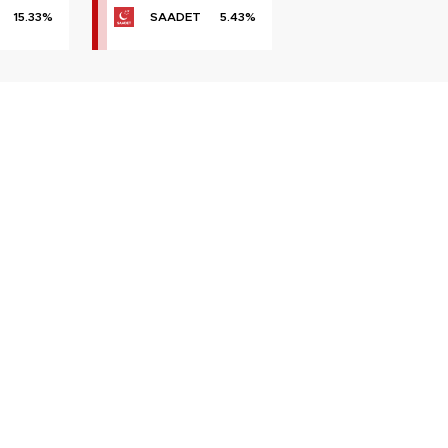
15.33%
SAADET
5.43%