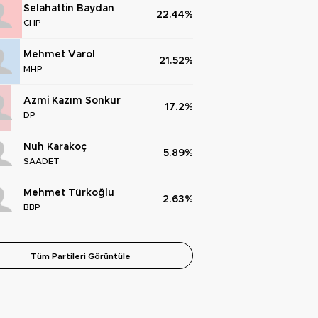
Selahattin Baydan
22.44%
CHP
Mehmet Varol
21.52%
MHP
Azmi Kazım Sonkur
17.2%
DP
Nuh Karakoç
5.89%
SAADET
Mehmet Türkoğlu
2.63%
BBP
Tüm Partileri Görüntüle