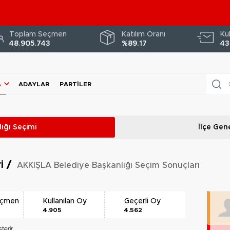
Toplam Seçmen
Katılım Oranı
Ku
48.905.743
%89.17
43
A
ADAYLAR
PARTILER
ığı
Seçimi
İlçe Gene
ri
/
AKKIŞLA Belediye Başkanlığı Seçim Sonuçları
eçmen
Kullanılan Oy
Geçerli Oy
4.905
4.562
terir.