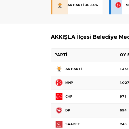
AK PARTİ
30.34%
M
AKKIŞLA İlçesi Belediye Mec
PARTİ
OY 
AK PARTİ
1.373
MHP
1.02
CHP
971
DP
694
SAADET
246