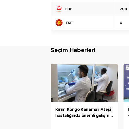
BBP
208
TKP
6
Seçim Haberleri
Kırım Kongo Kanamalı Ateşi
hastalığında önemli gelişme;
aşının ilk fazı tamamlanmak
üzere