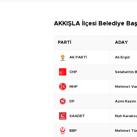
AKKIŞLA İlçesi Belediye Baş
PARTİ
ADAY
Ali Ergül
AK PARTİ
Selahattin 
CHP
Mehmet Var
MHP
Azmi Kazım
DP
Nuh Karako
SAADET
Mehmet Tür
BBP