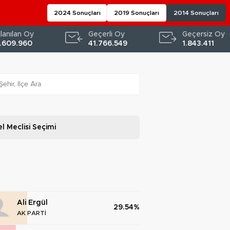
2024 Sonuçları
2019 Sonuçları
2014 Sonuçları
llanılan Oy
Geçerli Oy
Geçersiz Oy
.609.960
41.766.549
1.843.411
l Meclisi
Seçimi
Ali Ergül
29.54%
AK PARTİ