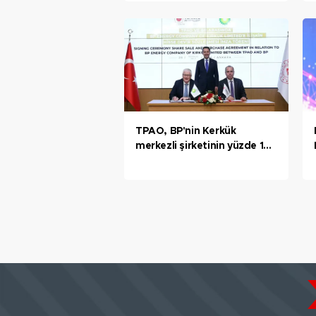
TPAO, BP'nin Kerkük
merkezli şirketinin yüzde 15
hissesini satın aldı