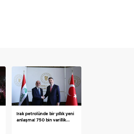
Irak petrolünde bir yıllık yeni
anlaşma! 750 bin varillik
kapasite! Bakan Bayraktar:
Tarihi haftayı tarihi bir