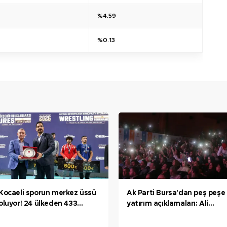
%4.59
%0.13
Kocaeli sporun merkez üssü
Ak Parti Bursa'dan peş peşe
oluyor! 24 ülkeden 433
yatırım açıklamaları: Ali
sporcu Kocaeli’de mindere
Osman Sönmez Devlet
çıktı
Hastanesi, Bursa hızlı tren