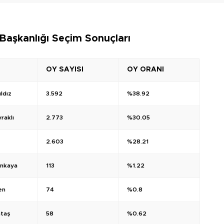
Başkanlığı Seçim Sonuçları
OY SAYISI
OY ORANI
ldız
3.592
%38.92
raklı
2.773
%30.05
2.603
%28.21
ınkaya
113
%1.22
en
74
%0.8
ntaş
58
%0.62