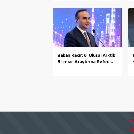
Bakan Kacır: 6. Ulusal Arktik
Bilimsel Araştırma Seferi
ekibi Kuzey Kutbu'ndaki
deniz buzu hattına ulaştı