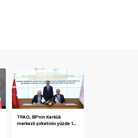
TPAO, BP'nin Kerkük
merkezli şirketinin yüzde 15
hissesini satın aldı