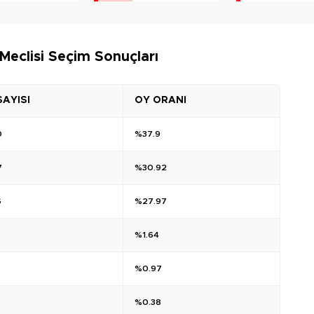
Meclisi Seçim Sonuçları
SAYISI
OY ORANI
0
%37.9
7
%30.92
6
%27.97
%1.64
%0.97
%0.38