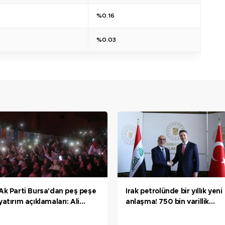
%0.16
%0.03
Ak Parti Bursa'dan peş peşe
Irak petrolünde bir yıllık yeni
yatırım açıklamaları: Ali
anlaşma! 750 bin varillik
Osman Sönmez Devlet
kapasite! Bakan Bayraktar:
Hastanesi, Bursa hızlı tren
Tarihi haftayı tarihi bir