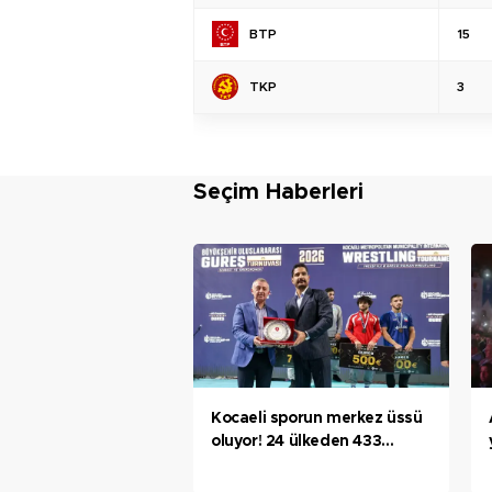
BTP
15
TKP
3
Seçim Haberleri
Kocaeli sporun merkez üssü
oluyor! 24 ülkeden 433
sporcu Kocaeli’de mindere
çıktı