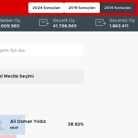
2024 Sonuçları
2019 Sonuçları
2014 Sonuçları
llanılan Oy
Geçerli Oy
Geçersiz Oy
.609.960
41.766.549
1.843.411
l Meclisi
Seçimi
Ali Osman Yıldız
38.92%
MHP