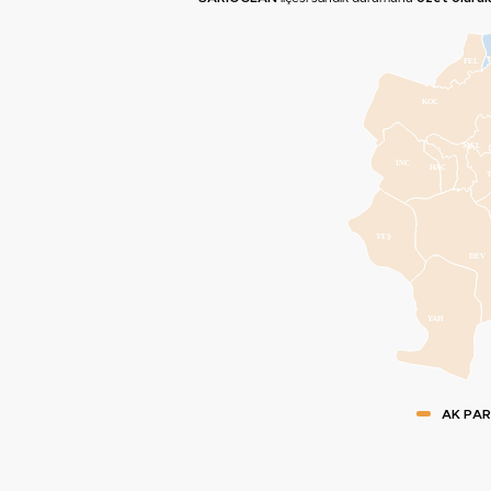
FEL
KOC
MEL
İNC
HAC
YEŞ
DEV
YAH
AK PAR