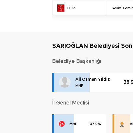
Selim Temir
BTP
SARIOĞLAN Belediyesi So
Belediye Başkanlığı
Ali Osman Yıldız
38.
MHP
İl Genel Meclisi
MHP
37.9%
A