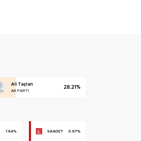
Ali Taştan
28.21%
AK PARTİ
1.64%
SAADET
0.97%