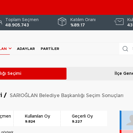
Toplam Seçmen
Katılım Oranı
Ku
48.905.743
%89.17
43
LAN
ADAYLAR
PARTILER
ığı
Seçimi
İlçe Gene
ri
/
SARIOĞLAN Belediye Başkanlığı Seçim Sonuçları
eçmen
Kullanılan Oy
Geçerli Oy
9.824
9.227
k
gösterir.