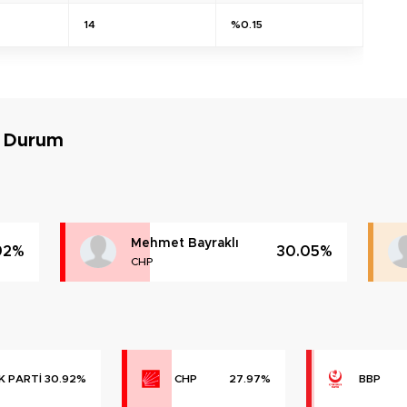
14
%0.15
n Durum
Mehmet Bayraklı
92%
30.05%
CHP
K PARTİ
30.92%
CHP
27.97%
BBP