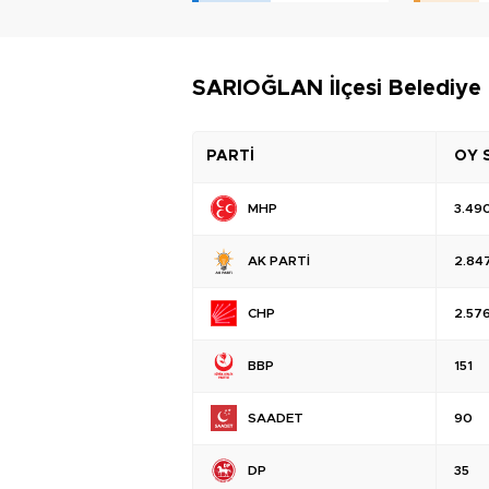
SARIOĞLAN İlçesi Belediye 
PARTİ
OY 
MHP
3.49
AK PARTİ
2.84
CHP
2.57
BBP
151
SAADET
90
DP
35