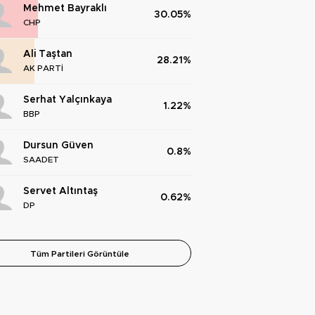
Mehmet Bayraklı
30.05%
CHP
Ali Taştan
28.21%
AK PARTİ
Serhat Yalçınkaya
1.22%
BBP
Dursun Güven
0.8%
SAADET
Servet Altıntaş
0.62%
DP
Tüm Partileri Görüntüle