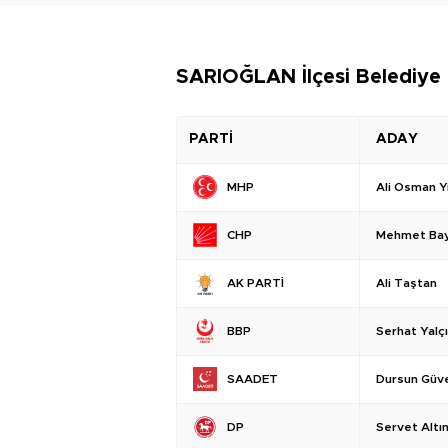
SARIOĞLAN İlçesi Belediye 
PARTİ
ADAY
Ali Osman Yı
MHP
Mehmet Bay
CHP
Ali Taştan
AK PARTİ
Serhat Yalç
BBP
Dursun Güv
SAADET
Servet Altı
DP