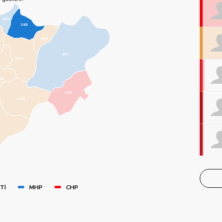
ÖZV
SAR
AKK
PIN
BÜN
TAL
SAR
TOM
Tİ
MHP
CHP