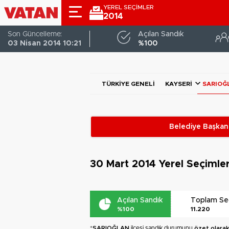
YEREL SEÇİMLER
2014
Son Güncelleme:
Açılan Sandık
03 Nisan 2014 10:21
%100
TÜRKIYE GENELI
KAYSERI
SARIOĞ
Belediye Başkanl
30 Mart 2014
Yerel Seçimle
Açılan Sandık
Toplam S
%100
11.220
*
SARIOĞLAN
ilçesi sandık durumunu
özet olara