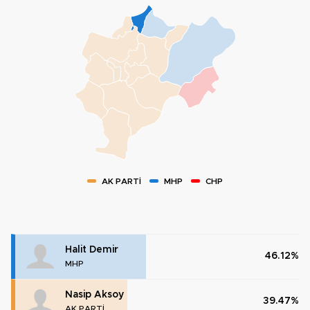
AK PARTİ
MHP
CHP
Halit Demir
46.12%
MHP
Nasip Aksoy
39.47%
AK PARTİ