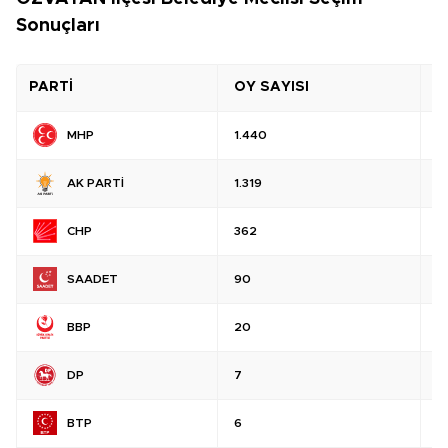
Sonuçları
PARTİ
OY SAYISI
O
MHP
1.440
%
AK PARTİ
1.319
%
CHP
362
%
SAADET
90
%
BBP
20
%
DP
7
%
BTP
6
%