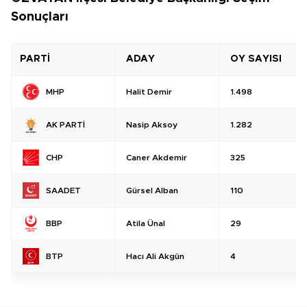
Sonuçları
PARTİ
ADAY
OY SAYISI
Halit Demir
1.498
MHP
Nasip Aksoy
1.282
AK PARTİ
Caner Akdemir
325
CHP
Gürsel Alban
110
SAADET
Atila Ünal
29
BBP
Hacı Ali Akgün
4
BTP