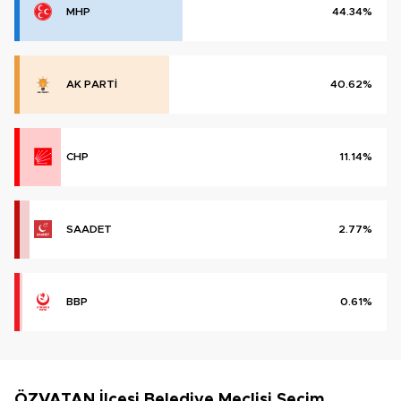
MHP
44.34%
AK PARTİ
40.62%
CHP
11.14%
SAADET
2.77%
BBP
0.61%
ÖZVATAN İlçesi Belediye Meclisi Seçim