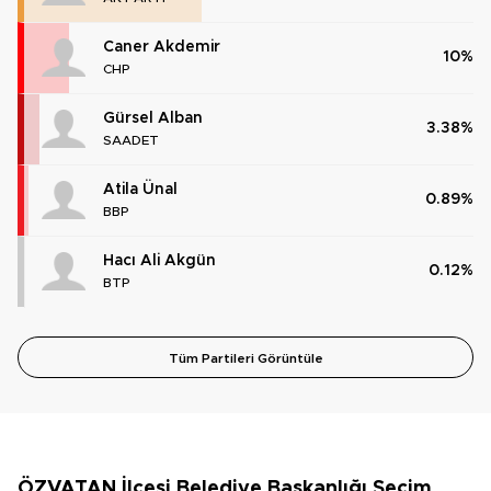
Caner Akdemir
10%
CHP
Gürsel Alban
3.38%
SAADET
Atila Ünal
0.89%
BBP
Hacı Ali Akgün
0.12%
BTP
Tüm Partileri Görüntüle
ÖZVATAN İlçesi Belediye Başkanlığı Seçim