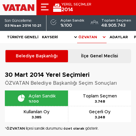
YEREL SEÇİMLER
2014
Açılan Sandık
Toplam Seçmen
Son Güncelleme:
%100
48.905.743
03 Nisan 2014 10:21
TÜRKIYE GENELI
ADAYLAR
Belediye Başkanlığı
İlçe Genel Meclisi
30 Mart 2014
Yerel Seçimleri
ÖZVATAN Belediye Başkanlığı Seçim Sonuçları
Açılan Sandık
Toplam Seçmen
%100
3.748
Kullanılan Oy
Geçerli Oy
3.385
3.248
*
ÖZVATAN
ilçesi sandık durumunu
özet olarak
gösterir.