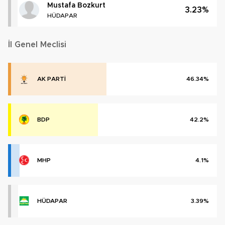
Mustafa Bozkurt
3.23%
HÜDAPAR
İl Genel Meclisi
AK PARTİ
46.34%
BDP
42.2%
MHP
4.1%
HÜDAPAR
3.39%