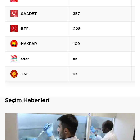
SAADET
357
%
BTP
228
%
HAKPAR
109
%
ÖDP
55
%
TKP
45
%
Seçim Haberleri