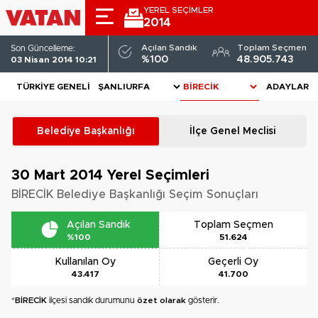
YEREL SEÇİMLER
2014
Açılan Sandık
Toplam Seçmen
Son Güncelleme:
%100
48.905.743
03 Nisan 2014 10:21
TÜRKIYE GENELI
ADAYLAR
Belediye Başkanlığı
İlçe Genel Meclisi
30 Mart 2014
Yerel Seçimleri
BİRECİK Belediye Başkanlığı Seçim Sonuçları
Açılan Sandık
Toplam Seçmen
%100
51.624
Kullanılan Oy
Geçerli Oy
43.417
41.700
*
BİRECİK
ilçesi sandık durumunu
özet olarak
gösterir.