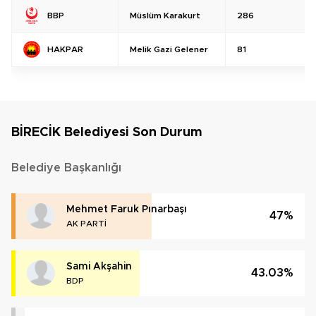
Müslüm Karakurt
286
BBP
Melik Gazi Gelener
81
HAKPAR
BİRECİK Belediyesi Son Durum
Belediye Başkanlığı
Mehmet Faruk Pınarbaşı
47%
AK PARTİ
Sami Akşahin
43.03%
BDP