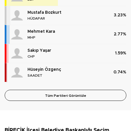
Mustafa Bozkurt
3.23%
HÜDAPAR
Mehmet Kara
2.77%
MHP
Sakıp Yaşar
1.59%
CHP
Hüseyin Özgenç
0.74%
SAADET
Tüm Partileri Görüntüle
BİRECİK İlçesi Belediye Başkanlığı Seçim