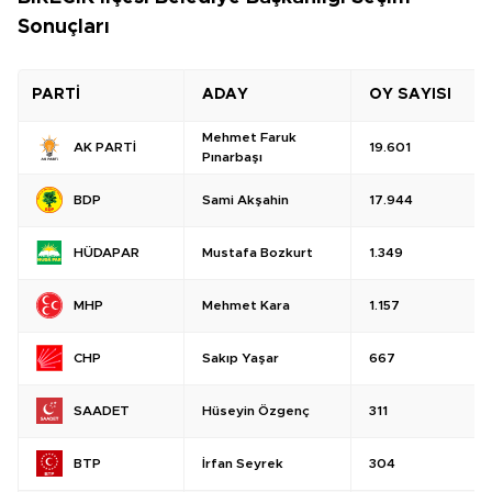
Sonuçları
PARTİ
ADAY
OY SAYISI
Mehmet Faruk
19.601
AK PARTİ
Pınarbaşı
Sami Akşahin
17.944
BDP
Mustafa Bozkurt
1.349
HÜDAPAR
Mehmet Kara
1.157
MHP
Sakıp Yaşar
667
CHP
Hüseyin Özgenç
311
SAADET
İrfan Seyrek
304
BTP