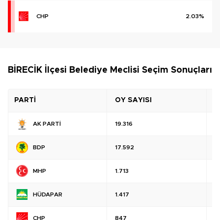
CHP
2.03%
BİRECİK İlçesi Belediye Meclisi Seçim Sonuçları
PARTİ
OY SAYISI
O
AK PARTİ
19.316
%
BDP
17.592
%
MHP
1.713
%
HÜDAPAR
1.417
%
CHP
847
%