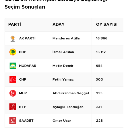
Seçim Sonuçları
PARTİ
ADAY
OY SAYISI
Menderes Atilla
16.866
AK PARTİ
İsmail Arslan
16.112
BDP
Metin Demir
954
HÜDAPAR
Fethi Yamaç
300
CHP
Abdurrahman Geçgel
295
MHP
Aylagül Tandoğan
231
BTP
Ömer Uçar
228
SAADET