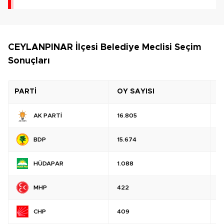
CEYLANPINAR İlçesi Belediye Meclisi Seçim
Sonuçları
PARTİ
OY SAYISI
O
AK PARTİ
16.805
%
BDP
15.674
%
HÜDAPAR
1.088
%
MHP
422
%
CHP
409
%