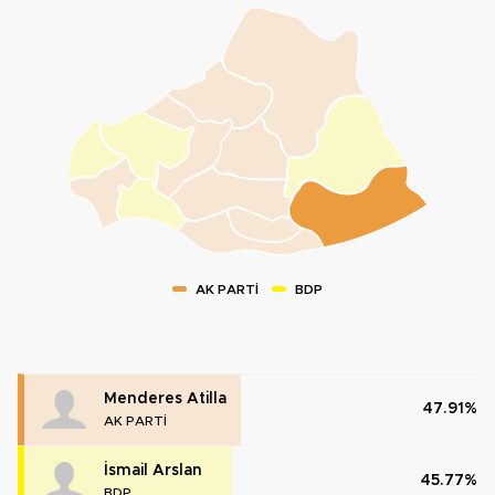
AK PARTİ
BDP
Menderes Atilla
47.91%
AK PARTİ
İsmail Arslan
45.77%
BDP