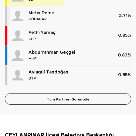
Metin Demir
2.71%
HÜDAPAR
Fethi Yamaç
0.85%
CHP
Abdurrahman Geçgel
0.83%
MHP
Aylagül Tandoğan
0.65%
BTP
Tüm Partileri Görüntüle
CEYLANPINAR İlçesi Belediye Başkanlığı