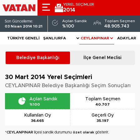
YEREL SEÇİMLER
2014
Açılan Sandık
Toplam Seçmen
Son Güncelleme:
%100
48.905.743
03 Nisan 2014 10:21
TÜRKIYE GENELI
ADAYLAR
Belediye Başkanlığı
İlçe Genel Meclisi
30 Mart 2014
Yerel Seçimleri
CEYLANPINAR Belediye Başkanlığı Seçim Sonuçları
Açılan Sandık
Toplam Seçmen
%100
40.707
Kullanılan Oy
Geçerli Oy
36.465
35.197
*
CEYLANPINAR
ilçesi sandık durumunu
özet olarak
gösterir.