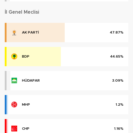
İl Genel Meclisi
AK PARTİ
47.87%
BDP
44.65%
HÜDAPAR
3.09%
MHP
1.2%
CHP
1.16%