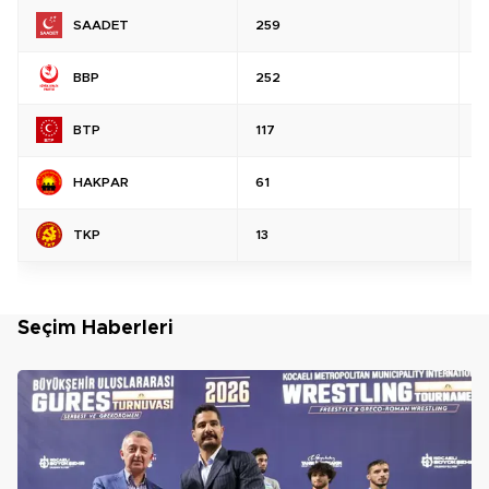
SAADET
259
%
BBP
252
%
BTP
117
%
HAKPAR
61
%
TKP
13
%
Seçim Haberleri