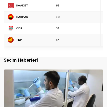
SAADET
65
%
HAKPAR
50
%
ÖDP
25
%
TKP
17
%
Seçim Haberleri