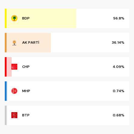
BDP
56.8%
AK PARTİ
36.14%
CHP
4.09%
MHP
0.74%
BTP
0.68%