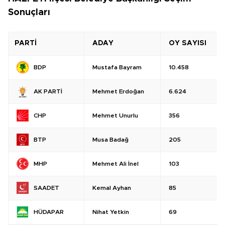
Sonuçları
PARTİ
ADAY
OY SAYISI
Mustafa Bayram
10.458
BDP
Mehmet Erdoğan
6.624
AK PARTİ
Mehmet Unurlu
356
CHP
Musa Badağ
205
BTP
Mehmet Ali İnel
103
MHP
Kemal Ayhan
85
SAADET
Nihat Yetkin
69
HÜDAPAR