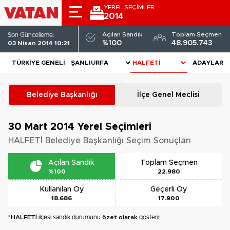
YEREL SEÇİMLER
2014
Açılan Sandık
Toplam Seçmen
Son Güncelleme:
%100
48.905.743
03 Nisan 2014 10:21
TÜRKIYE GENELI
ADAYLAR
Belediye Başkanlığı
İlçe Genel Meclisi
30 Mart 2014
Yerel Seçimleri
HALFETİ Belediye Başkanlığı Seçim Sonuçları
Açılan Sandık
Toplam Seçmen
%100
22.980
Kullanılan Oy
Geçerli Oy
18.686
17.900
*
HALFETİ
ilçesi sandık durumunu
özet olarak
gösterir.