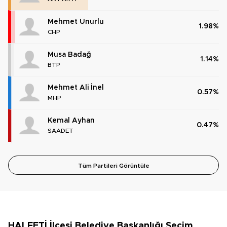
Mehmet Unurlu
1.98%
CHP
Musa Badağ
1.14%
BTP
Mehmet Ali İnel
0.57%
MHP
Kemal Ayhan
0.47%
SAADET
Tüm Partileri Görüntüle
HALFETİ İlçesi Belediye Başkanlığı Seçim