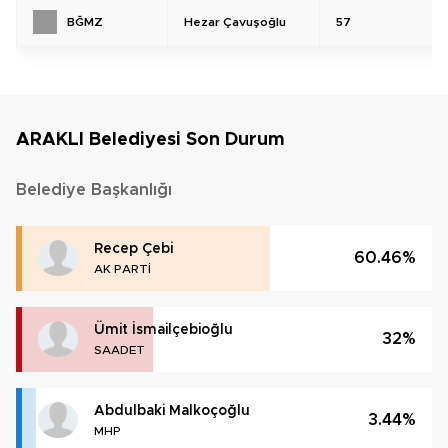
Hezar Çavuşoğlu
57
BĞMZ
ARAKLI Belediyesi Son Durum
Belediye Başkanlığı
Recep Çebi
60.46%
AK PARTİ
Ümit İsmailçebioğlu
32%
SAADET
Abdulbaki Malkoçoğlu
3.44%
MHP