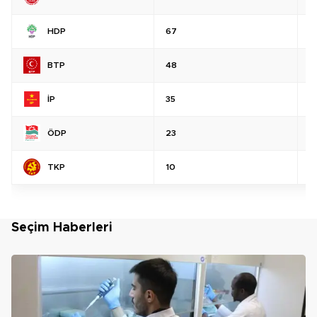
HDP
67
%
BTP
48
%
İP
35
%
ÖDP
23
%
TKP
10
%
Seçim Haberleri