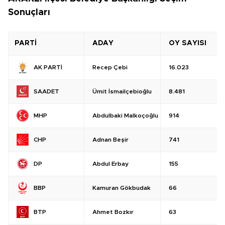
Sonuçları
PARTİ
ADAY
OY SAYISI
Recep Çebi
16.023
AK PARTİ
Ümit İsmailçebioğlu
8.481
SAADET
Abdulbaki Malkoçoğlu
914
MHP
Adnan Beşir
741
CHP
Abdul Erbay
155
DP
Kamuran Gökbudak
66
BBP
Ahmet Bozkır
63
BTP