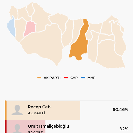
AK PARTİ
CHP
MHP
Recep Çebi
60.46%
AK PARTİ
Ümit İsmailçebioğlu
32%
SAADET