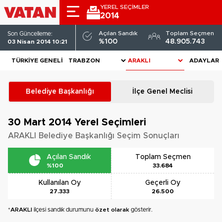
YEREL SEÇİMLER
2014
Açılan Sandık
Toplam Seçmen
Son Güncelleme:
%100
48.905.743
03 Nisan 2014 10:21
TÜRKIYE GENELI
ADAYLAR
Belediye Başkanlığı
İlçe Genel Meclisi
30 Mart 2014
Yerel Seçimleri
ARAKLI Belediye Başkanlığı Seçim Sonuçları
Açılan Sandık
Toplam Seçmen
%100
33.684
Kullanılan Oy
Geçerli Oy
27.333
26.500
*
ARAKLI
ilçesi sandık durumunu
özet olarak
gösterir.