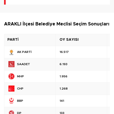
ARAKLI İlçesi Belediye Meclisi Seçim Sonuçları
PARTİ
OY SAYISI
O
AK PARTİ
16.517
%
SAADET
6.193
%
MHP
1.956
%
CHP
1.268
%
BBP
141
%
DP
133
%