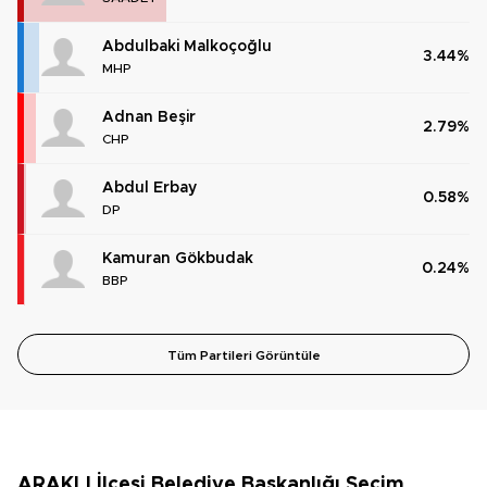
Abdulbaki Malkoçoğlu
3.44%
MHP
Adnan Beşir
2.79%
CHP
Abdul Erbay
0.58%
DP
Kamuran Gökbudak
0.24%
BBP
Tüm Partileri Görüntüle
ARAKLI İlçesi Belediye Başkanlığı Seçim