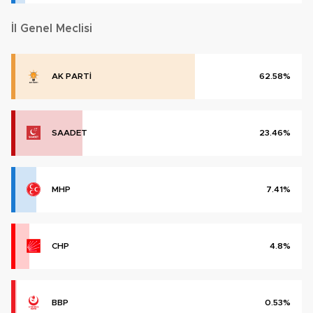
İl Genel Meclisi
AK PARTİ
62.58%
SAADET
23.46%
MHP
7.41%
CHP
4.8%
BBP
0.53%