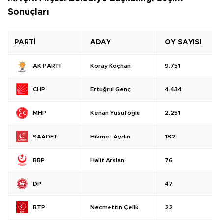
Sonuçları
PARTİ
ADAY
OY SAYISI
Koray Koçhan
9.751
AK PARTİ
Ertuğrul Genç
4.434
CHP
Kenan Yusufoğlu
2.251
MHP
Hikmet Aydın
182
SAADET
Halit Arslan
76
BBP
47
DP
Necmettin Çelik
22
BTP