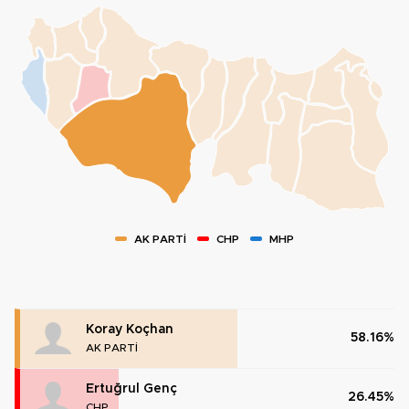
AK PARTİ
CHP
MHP
Koray Koçhan
58.16%
AK PARTİ
Ertuğrul Genç
26.45%
CHP