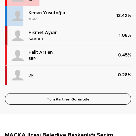
Kenan Yusufoğlu
13.42%
MHP
Hikmet Aydın
1.08%
SAADET
Halit Arslan
0.45%
BBP
0.28%
DP
Tüm Partileri Görüntüle
MAÇKA İlçesi Belediye Başkanlığı Seçim