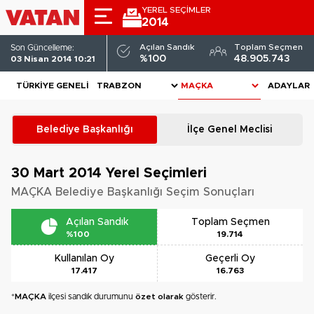
YEREL SEÇİMLER
2014
Açılan Sandık
Toplam Seçmen
Son Güncelleme:
%100
48.905.743
03 Nisan 2014 10:21
TÜRKIYE GENELI
ADAYLAR
Belediye Başkanlığı
İlçe Genel Meclisi
30 Mart 2014
Yerel Seçimleri
MAÇKA Belediye Başkanlığı Seçim Sonuçları
Açılan Sandık
Toplam Seçmen
%100
19.714
Kullanılan Oy
Geçerli Oy
17.417
16.763
*
MAÇKA
ilçesi sandık durumunu
özet olarak
gösterir.