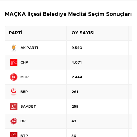
MAÇKA İlçesi Belediye Meclisi Seçim Sonuçları
PARTİ
OY SAYISI
O
AK PARTİ
9.540
%
CHP
4.071
%
MHP
2.444
%
BBP
261
%
SAADET
259
%
DP
43
%
BTP
36
%