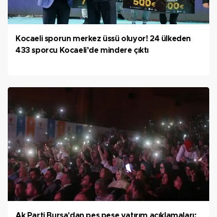
Kocaeli sporun merkez üssü oluyor! 24 ülkeden
433 sporcu Kocaeli’de mindere çıktı
Ak Parti Bursa'dan peş peşe yatırım açıklamaları: