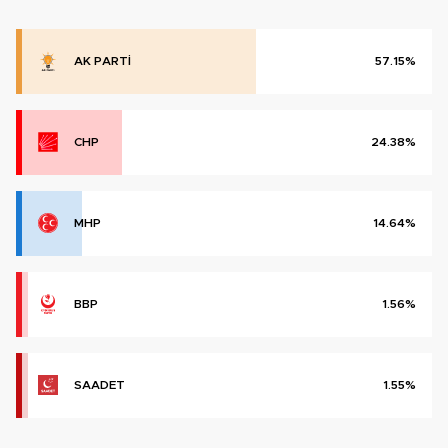
AK PARTİ
57.15%
CHP
24.38%
MHP
14.64%
BBP
1.56%
SAADET
1.55%