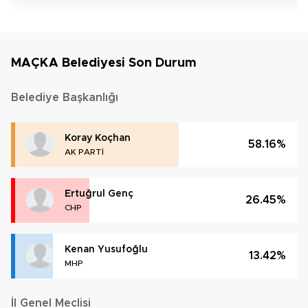
MAÇKA Belediyesi Son Durum
Belediye Başkanlığı
Koray Koçhan
58.16%
AK PARTİ
Ertuğrul Genç
26.45%
CHP
Kenan Yusufoğlu
13.42%
MHP
İl Genel Meclisi