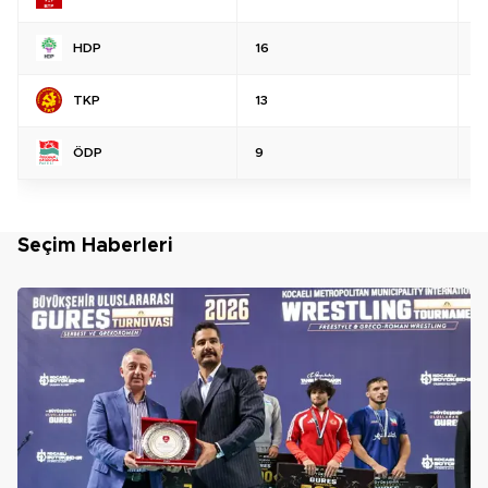
HDP
16
%
TKP
13
%
ÖDP
9
%
Seçim Haberleri