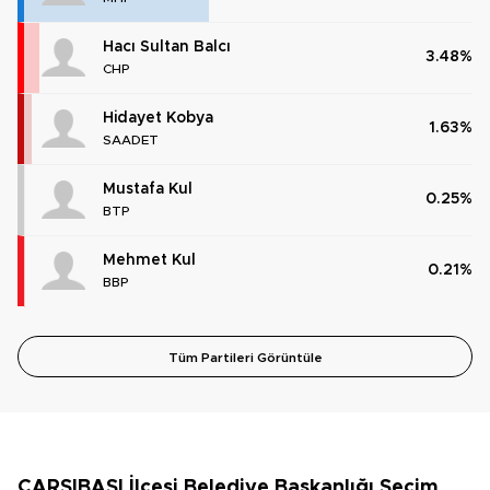
Hacı Sultan Balcı
3.48%
CHP
Hidayet Kobya
1.63%
SAADET
Mustafa Kul
0.25%
BTP
Mehmet Kul
0.21%
BBP
Tüm Partileri Görüntüle
ÇARŞIBAŞI İlçesi Belediye Başkanlığı Seçim