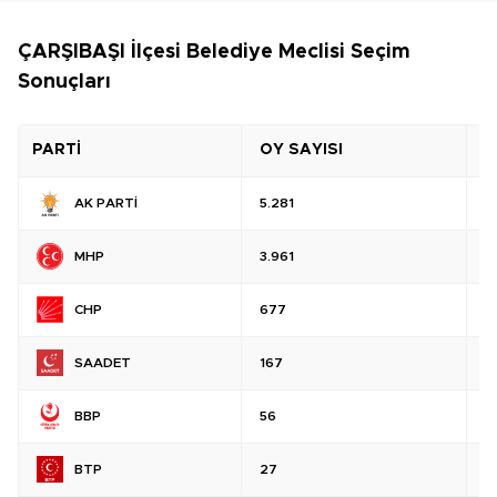
ÇARŞIBAŞI İlçesi Belediye Meclisi Seçim
Sonuçları
PARTİ
OY SAYISI
O
AK PARTİ
5.281
%
MHP
3.961
%
CHP
677
%
SAADET
167
%
BBP
56
%
BTP
27
%