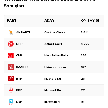
Sonuçları
PARTİ
ADAY
OY SAYISI
Coşkun Yılmaz
5.414
AK PARTİ
Ahmet Çakır
4.225
MHP
Hacı Sultan Balcı
356
CHP
Hidayet Kobya
167
SAADET
Mustafa Kul
26
BTP
Mehmet Kul
22
BBP
Ekrem Eski
15
DSP