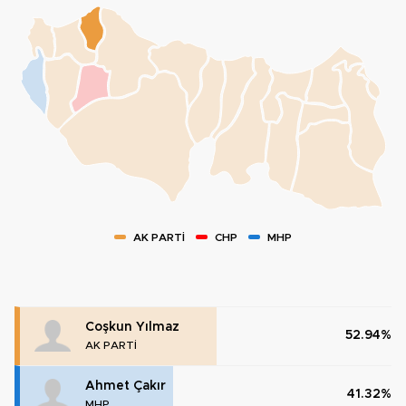
AK PARTİ
CHP
MHP
Coşkun Yılmaz
52.94%
AK PARTİ
Ahmet Çakır
41.32%
MHP