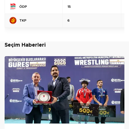
ÖDP
15
%
TKP
6
%
Seçim Haberleri