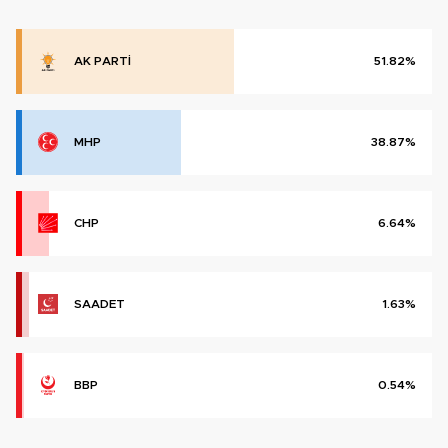
AK PARTİ
51.82%
MHP
38.87%
CHP
6.64%
SAADET
1.63%
BBP
0.54%