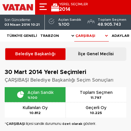
YEREL SEÇİMLER
2014
Açılan Sandık
Toplam Seçmen
Son Güncelleme:
%100
48.905.743
03 Nisan 2014 10:21
TÜRKIYE GENELI
ADAYLAR
Belediye Başkanlığı
İlçe Genel Meclisi
30 Mart 2014
Yerel Seçimleri
ÇARŞIBAŞI Belediye Başkanlığı Seçim Sonuçları
Açılan Sandık
Toplam Seçmen
%100
11.797
Kullanılan Oy
Geçerli Oy
10.812
10.225
*
ÇARŞIBAŞI
ilçesi sandık durumunu
özet olarak
gösterir.