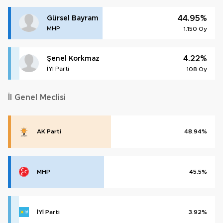
44.95%
Gürsel Bayram
MHP
1.150 Oy
4.22%
Şenel Korkmaz
İYİ Parti
108 Oy
İl Genel Meclisi
AK Parti
48.94%
MHP
45.5%
İYİ Parti
3.92%