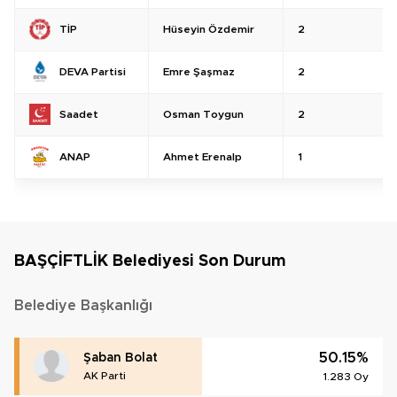
Hüseyin Özdemir
2
TİP
Emre Şaşmaz
2
DEVA Partisi
Osman Toygun
2
Saadet
Ahmet Erenalp
1
ANAP
BAŞÇİFTLİK Belediyesi Son Durum
Belediye Başkanlığı
50.15%
Şaban Bolat
AK Parti
1.283 Oy