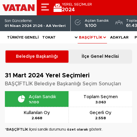
YEREL SEÇİMLER
2024
Açılan Sandık
Topl
Son Güncelleme:
%100
61.4
01 Nisan 2024 21:26 - AA Verileri
TÜRKIYE GENELI
ADAYLAR
P
Belediye Başkanlığı
İlçe Genel Meclisi
31 Mart 2024
Yerel Seçimleri
BAŞÇİFTLİK Belediye Başkanlığı Seçim Sonuçları
Açılan Sandık
Toplam Seçmen
%100
3.063
Kullanılan Oy
Geçerli Oy
2.668
2.558
*
BAŞÇİFTLİK
ilçesi sandık durumunu
özet olarak
gösterir.