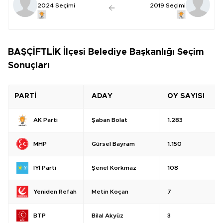
2024 Seçimi
2019 Seçimi
BAŞÇİFTLİK İlçesi Belediye Başkanlığı Seçim
Sonuçları
PARTİ
ADAY
OY SAYISI
Şaban Bolat
1.283
AK Parti
Gürsel Bayram
1.150
MHP
Şenel Korkmaz
108
İYİ Parti
Metin Koçan
7
Yeniden Refah
Bilal Akyüz
3
BTP