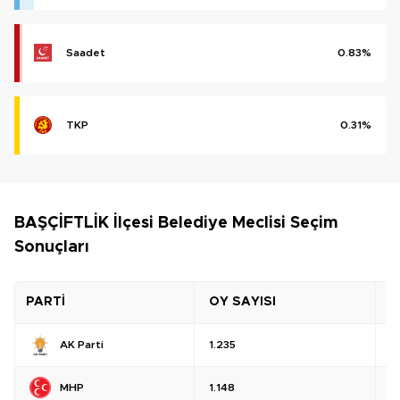
Saadet
0.83%
TKP
0.31%
BAŞÇİFTLİK İlçesi Belediye Meclisi Seçim
Sonuçları
PARTİ
OY SAYISI
O
AK Parti
1.235
%
MHP
1.148
%