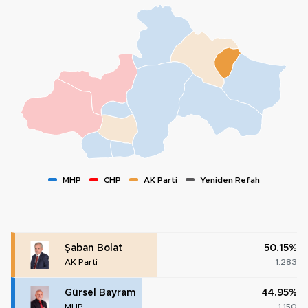
MHP
CHP
AK Parti
Yeniden Refah
Şaban Bolat
50.15%
AK Parti
1.283
Gürsel Bayram
44.95%
MHP
1.150