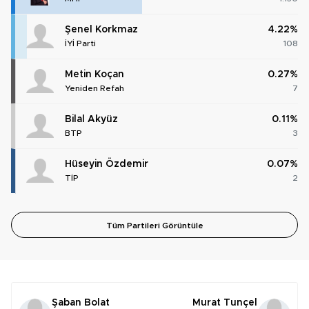
Şenel Korkmaz
4.22%
İYİ Parti
108
Metin Koçan
0.27%
Yeniden Refah
7
Bilal Akyüz
0.11%
BTP
3
Hüseyin Özdemir
0.07%
TİP
2
Tüm Partileri Görüntüle
Şaban Bolat
Murat Tunçel