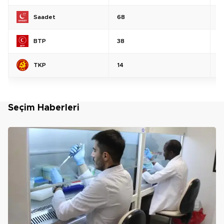
Saadet
68
%
BTP
38
%
TKP
14
%
Seçim Haberleri