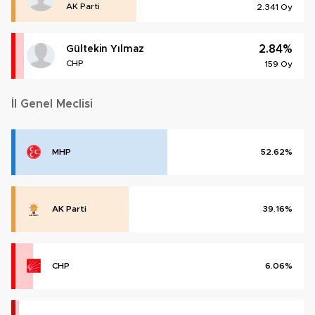
AK Parti
2.341 Oy
2.84%
Gültekin Yılmaz
CHP
159 Oy
İl Genel Meclisi
MHP
52.62%
AK Parti
39.16%
CHP
6.06%