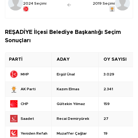
2024 Seçimi
2019 Seçimi
REŞADİYE İlçesi Belediye Başkanlığı Seçim
Sonuçları
PARTİ
ADAY
OY SAYISI
Ergül Ünal
3.029
MHP
Kazım Elmas
2.341
AK Parti
Gültekin Yılmaz
159
CHP
Recai Demiryürek
27
Saadet
Muzaffer Çağlar
19
Yeniden Refah