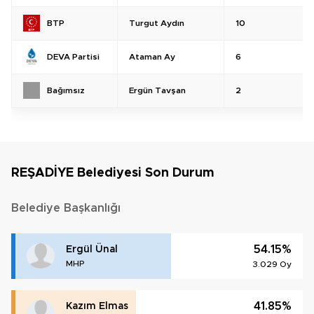
Turgut Aydın
10
BTP
Ataman Ay
6
DEVA Partisi
Ergün Tavşan
2
Bağımsız
REŞADİYE Belediyesi Son Durum
Belediye Başkanlığı
54.15%
Ergül Ünal
MHP
3.029 Oy
41.85%
Kazım Elmas