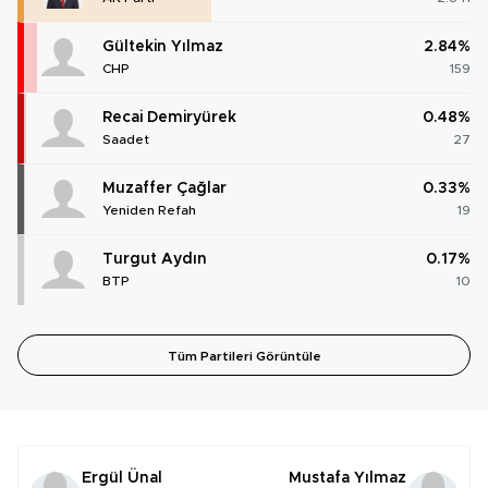
Gültekin Yılmaz
2.84%
CHP
159
Recai Demiryürek
0.48%
Saadet
27
Muzaffer Çağlar
0.33%
Yeniden Refah
19
Turgut Aydın
0.17%
BTP
10
Tüm Partileri Görüntüle
Ergül Ünal
Mustafa Yılmaz