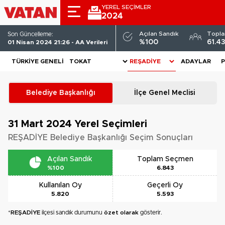
YEREL SEÇİMLER
2024
Açılan Sandık
Topl
Son Güncelleme:
%100
61.4
01 Nisan 2024 21:26 - AA Verileri
TÜRKIYE GENELI
ADAYLAR
P
Belediye Başkanlığı
İlçe Genel Meclisi
31 Mart 2024
Yerel Seçimleri
REŞADİYE Belediye Başkanlığı Seçim Sonuçları
Açılan Sandık
Toplam Seçmen
%100
6.843
Kullanılan Oy
Geçerli Oy
5.820
5.593
*
REŞADİYE
ilçesi sandık durumunu
özet olarak
gösterir.