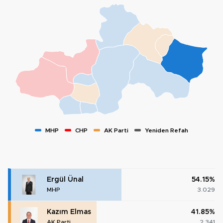
MHP
CHP
AK Parti
Yeniden Refah
Ergül Ünal
54.15%
MHP
3.029
Kazım Elmas
41.85%
AK Parti
2.341