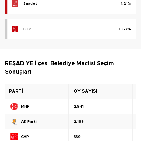
Saadet
1.21%
BTP
0.67%
REŞADİYE İlçesi Belediye Meclisi Seçim
Sonuçları
PARTİ
OY SAYISI
O
MHP
2.941
%
AK Parti
2.189
%
CHP
339
%