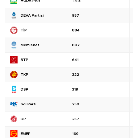
HÜDA PAR
1.413
%
DEVA Partisi
957
%
TİP
884
%
Memleket
807
%
BTP
641
%
TKP
322
%
DSP
319
%
Sol Parti
258
%
DP
257
%
EMEP
169
%