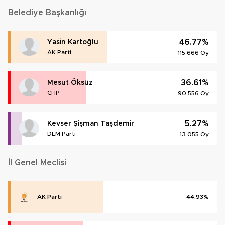
Belediye Başkanlığı
46.77%
Yasin Kartoğlu
AK Parti
115.666 Oy
36.61%
Mesut Öksüz
CHP
90.556 Oy
5.27%
Kevser Şişman Taşdemir
DEM Parti
13.055 Oy
İl Genel Meclisi
AK Parti
44.93%