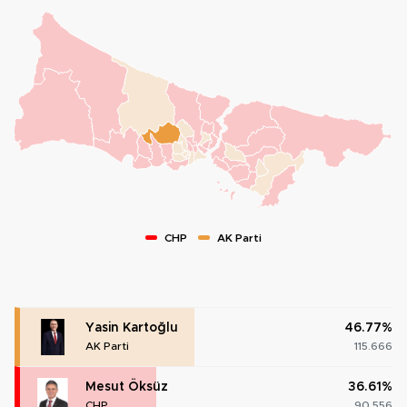
CHP
AK Parti
Yasin Kartoğlu
46.77%
AK Parti
115.666
Mesut Öksüz
36.61%
CHP
90.556