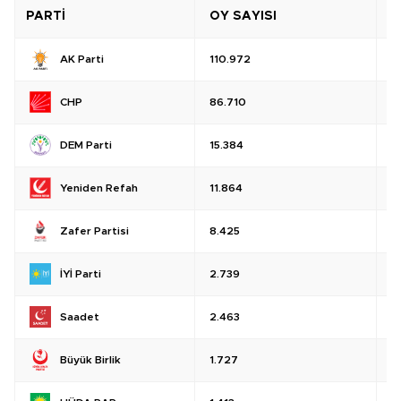
PARTİ
OY SAYISI
O
AK Parti
110.972
%
CHP
86.710
%
DEM Parti
15.384
%
Yeniden Refah
11.864
%
Zafer Partisi
8.425
%
İYİ Parti
2.739
%
Saadet
2.463
%
Büyük Birlik
1.727
%