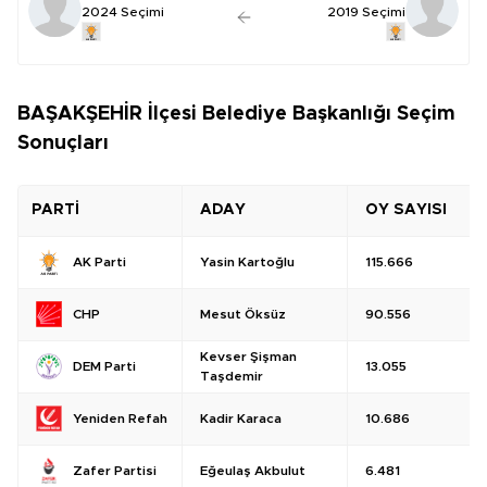
2024 Seçimi
2019 Seçimi
BAŞAKŞEHİR İlçesi Belediye Başkanlığı Seçim
Sonuçları
PARTİ
ADAY
OY SAYISI
Yasin Kartoğlu
115.666
AK Parti
Mesut Öksüz
90.556
CHP
Kevser Şişman
13.055
DEM Parti
Taşdemir
Kadir Karaca
10.686
Yeniden Refah
Eğeulaş Akbulut
6.481
Zafer Partisi