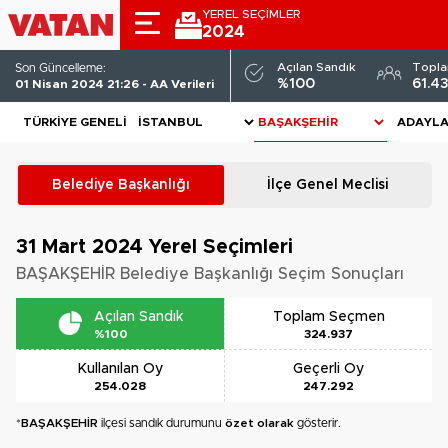
YEREL SEÇİMLER
2024
Açılan Sandık
Topl
Son Güncelleme:
%100
61.4
01 Nisan 2024 21:26 - AA Verileri
TÜRKIYE GENELI
ADAYL
Belediye Başkanlığı
İlçe Genel Meclisi
31 Mart 2024
Yerel Seçimleri
BAŞAKŞEHİR Belediye Başkanlığı Seçim Sonuçları
Açılan Sandık
Toplam Seçmen
%100
324.937
Kullanılan Oy
Geçerli Oy
254.028
247.292
*
BAŞAKŞEHİR
ilçesi sandık durumunu
özet olarak
gösterir.