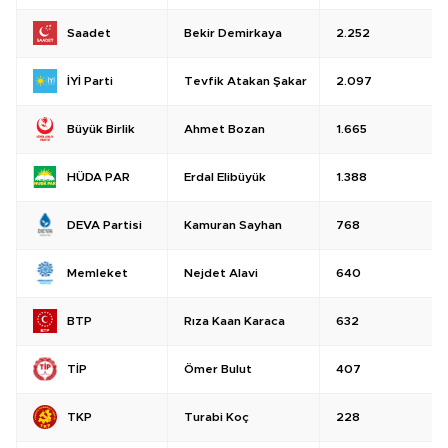
Bekir Demirkaya
2.252
Saadet
Tevfik Atakan Şakar
2.097
İYİ Parti
Ahmet Bozan
1.665
Büyük Birlik
Erdal Elibüyük
1.388
HÜDA PAR
Kamuran Sayhan
768
DEVA Partisi
Nejdet Alavi
640
Memleket
Rıza Kaan Karaca
632
BTP
Ömer Bulut
407
TİP
Turabi Koç
228
TKP