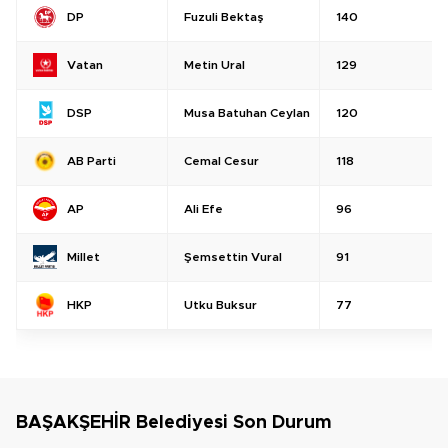
Fuzuli Bektaş
140
DP
Metin Ural
129
Vatan
Musa Batuhan Ceylan
120
DSP
Cemal Cesur
118
AB Parti
Ali Efe
96
AP
Şemsettin Vural
91
Millet
Utku Buksur
77
HKP
BAŞAKŞEHİR Belediyesi Son Durum