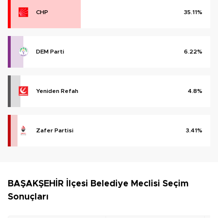
CHP
35.11%
DEM Parti
6.22%
Yeniden Refah
4.8%
Zafer Partisi
3.41%
BAŞAKŞEHİR İlçesi Belediye Meclisi Seçim
Sonuçları