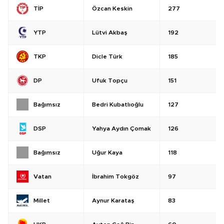
Özcan Keskin
277
TİP
Lütvi Akbaş
192
YTP
Dicle Türk
185
TKP
Ufuk Topçu
151
DP
Bedri Kubatlıoğlu
127
Bağımsız
Yahya Aydın Çomak
126
DSP
Uğur Kaya
118
Bağımsız
İbrahim Tokgöz
97
Vatan
Aynur Karataş
83
Millet