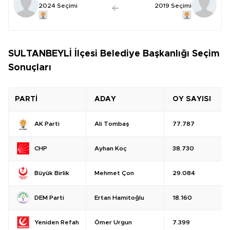
2024 Seçimi
2019 Seçimi
SULTANBEYLİ İlçesi Belediye Başkanlığı Seçim
Sonuçları
PARTİ
ADAY
OY SAYISI
Ali Tombaş
77.787
AK Parti
Ayhan Koç
38.730
CHP
Mehmet Çon
29.084
Büyük Birlik
Ertan Hamitoğlu
18.160
DEM Parti
Ömer Urgun
7.399
Yeniden Refah