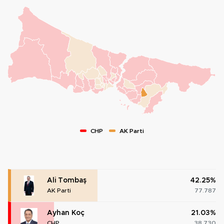
CHP
AK Parti
Ali Tombaş
42.25%
AK Parti
77.787
Ayhan Koç
21.03%
CHP
38.730