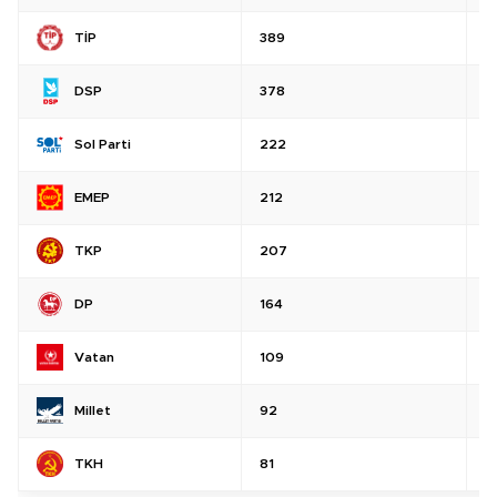
TİP
389
%
DSP
378
%
Sol Parti
222
%
EMEP
212
%
TKP
207
%
DP
164
%
Vatan
109
%
Millet
92
%
TKH
81
%