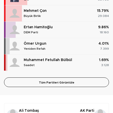
Mehmet Çon
15.79%
Büyük Birlik
29.084
Ertan Hamitoğlu
9.86%
DEM Parti
18.160
Ömer Urgun
4.01%
Yeniden Refah
7.399
Muhammet Fetullah Bülbül
1.69%
Saadet
3.128
Tüm Partileri Görüntüle
Ali Tombaş
AK Parti