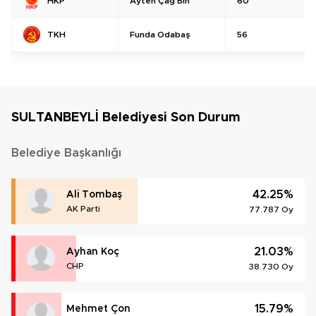
Ayten Çağ Bin
60
HKP
Funda Odabaş
56
TKH
SULTANBEYLİ Belediyesi Son Durum
Belediye Başkanlığı
42.25%
Ali Tombaş
AK Parti
77.787 Oy
21.03%
Ayhan Koç
CHP
38.730 Oy
15.79%
Mehmet Çon