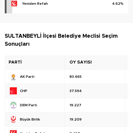
Yeniden Refah
4.62%
SULTANBEYLİ İlçesi Belediye Meclisi Seçim
Sonuçları
PARTİ
OY SAYISI
O
AK Parti
83.465
%
CHP
37.594
%
DEM Parti
19.227
%
Büyük Birlik
19.209
%