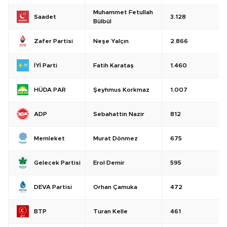
Muhammet Fetullah
3.128
Saadet
Bülbül
Neşe Yalçın
2.866
Zafer Partisi
Fatih Karataş
1.460
İYİ Parti
Şeyhmus Korkmaz
1.007
HÜDA PAR
Sebahattin Nazir
812
ADP
Murat Dönmez
675
Memleket
Erol Demir
595
Gelecek Partisi
Orhan Çamuka
472
DEVA Partisi
Turan Kelle
461
BTP