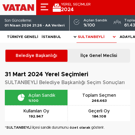
YEREL SEÇİMLER
2024
Açılan Sandık
Topl
Son Güncelleme:
%100
61.4
01 Nisan 2024 21:26 - AA Verileri
TÜRKIYE GENELI
ADAYL
Belediye Başkanlığı
İlçe Genel Meclisi
31 Mart 2024
Yerel Seçimleri
SULTANBEYLİ Belediye Başkanlığı Seçim Sonuçları
Açılan Sandık
Toplam Seçmen
%100
246.463
Kullanılan Oy
Geçerli Oy
192.947
184.108
*
SULTANBEYLİ
ilçesi sandık durumunu
özet olarak
gösterir.