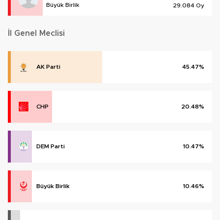
Büyük Birlik
29.084 Oy
İl Genel Meclisi
AK Parti
45.47%
CHP
20.48%
DEM Parti
10.47%
Büyük Birlik
10.46%