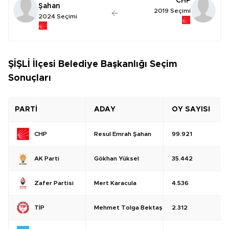
CHP
Şahan
2019 Seçimi
2024 Seçimi
ŞİŞLİ İlçesi Belediye Başkanlığı Seçim
Sonuçları
PARTİ
ADAY
OY SAYISI
Resul Emrah Şahan
99.921
CHP
Gökhan Yüksel
35.442
AK Parti
Mert Karacula
4.536
Zafer Partisi
Mehmet Tolga Bektaş
2.312
TİP