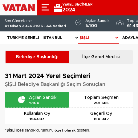
YEREL SEÇİMLER
2024
Açılan Sandık
Topl
Son Güncelleme:
%100
61.4
01 Nisan 2024 21:26 - AA Verileri
TÜRKIYE GENELI
ADAYL
Belediye Başkanlığı
İlçe Genel Meclisi
31 Mart 2024
Yerel Seçimleri
ŞİŞLİ Belediye Başkanlığı Seçim Sonuçları
Açılan Sandık
Toplam Seçmen
%100
201.665
Kullanılan Oy
Geçerli Oy
154.037
150.047
*
ŞİŞLİ
ilçesi sandık durumunu
özet olarak
gösterir.