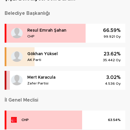
Belediye Başkanlığı
66.59%
Resul Emrah Şahan
CHP
99.921 Oy
23.62%
Gökhan Yüksel
AK Parti
35.442 Oy
3.02%
Mert Karacula
Zafer Partisi
4.536 Oy
İl Genel Meclisi
CHP
63.54%