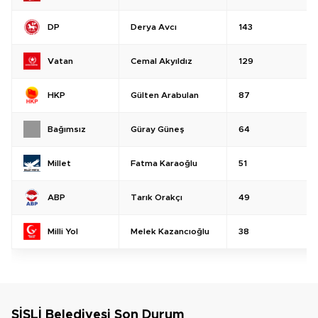
Derya Avcı
143
DP
Cemal Akyıldız
129
Vatan
Gülten Arabulan
87
HKP
Güray Güneş
64
Bağımsız
Fatma Karaoğlu
51
Millet
Tarık Orakçı
49
ABP
Melek Kazancıoğlu
38
Milli Yol
ŞİŞLİ Belediyesi Son Durum