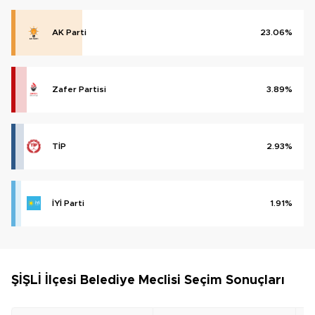
AK Parti
23.06%
Zafer Partisi
3.89%
TİP
2.93%
İYİ Parti
1.91%
ŞİŞLİ İlçesi Belediye Meclisi Seçim Sonuçları