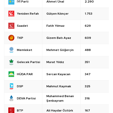
Ahmet Ünal
2.290
İYİ Parti
Gülşen Kılınçer
1.753
Yeniden Refah
Fatih Yılmaz
629
Saadet
Gizem Batı Ayaz
609
TKP
Mehmet Göğerçin
488
Memleket
Murat Yıldız
351
Gelecek Partisi
Sercan Kayacan
347
HÜDA PAR
Mahmut Kaymak
325
DSP
Muhammed Benan
316
DEVA Partisi
Şenbayram
Ali Haydar Öztürk
167
BTP