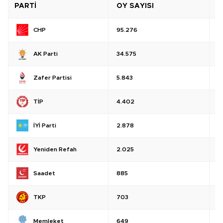
PARTİ
OY SAYISI
O
CHP
95.276
%
AK Parti
34.575
%
Zafer Partisi
5.843
%
TİP
4.402
%
İYİ Parti
2.878
%
Yeniden Refah
2.025
%
Saadet
885
%
TKP
703
%
Memleket
649
%