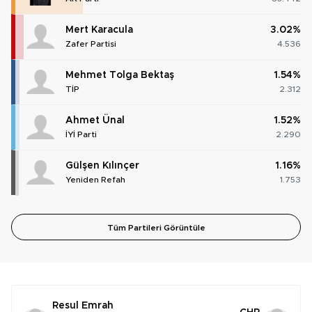
Mert Karacula
3.02%
Zafer Partisi
4.536
Mehmet Tolga Bektaş
1.54%
TİP
2.312
Ahmet Ünal
1.52%
İYİ Parti
2.290
Gülşen Kılınçer
1.16%
Yeniden Refah
1.753
Tüm Partileri Görüntüle
Resul Emrah