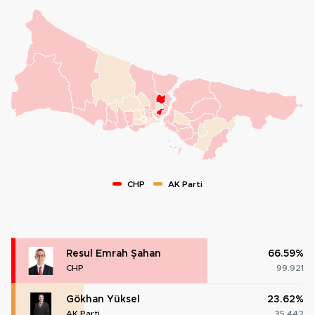
CHP
AK Parti
Resul Emrah Şahan
66.59%
CHP
99.921
Gökhan Yüksel
23.62%
AK Parti
35.442