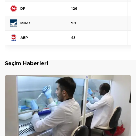
DP
126
%
Millet
90
%
ABP
43
%
Seçim Haberleri