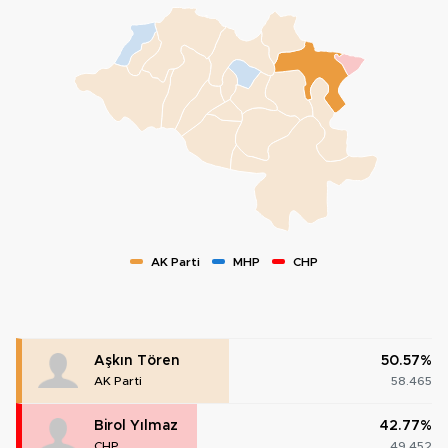
AK Parti
MHP
CHP
Aşkın Tören
50.57%
AK Parti
58.465
Birol Yılmaz
42.77%
CHP
49.452