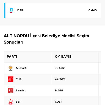
DSP
0.44%
ALTINORDU İlçesi Belediye Meclisi Seçim
Sonuçları
PARTİ
OY SAYISI
O
AK Parti
58.502
%
CHP
44.962
%
Saadet
9.468
%
BBP
1.031
%