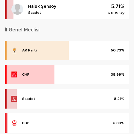
5.71%
Haluk Şensoy
Saadet
6.609 Oy
İl Genel Meclisi
AK Parti
50.73%
CHP
38.99%
Saadet
8.21%
BBP
0.89%