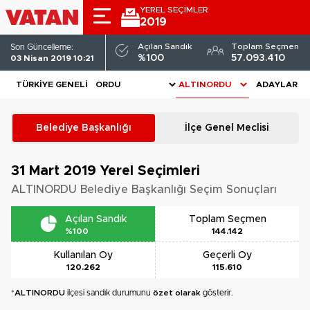
YEREL SEÇİMLER
2019
Açılan Sandık
Toplam Seçmen
Son Güncelleme:
%100
57.093.410
03 Nisan 2019 10:21
TÜRKIYE GENELI
ADAYLAR
Belediye Başkanlığı
İlçe Genel Meclisi
31 Mart 2019
Yerel Seçimleri
ALTINORDU Belediye Başkanlığı Seçim Sonuçları
Açılan Sandık
Toplam Seçmen
%100
144.142
Kullanılan Oy
Geçerli Oy
120.262
115.610
*
ALTINORDU
ilçesi sandık durumunu
özet olarak
gösterir.