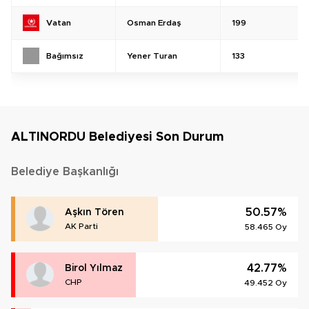
Osman Erdaş
199
Vatan
Yener Turan
133
Bağımsız
ALTINORDU Belediyesi Son Durum
Belediye Başkanlığı
50.57%
Aşkın Tören
AK Parti
58.465 Oy
42.77%
Birol Yılmaz
CHP
49.452 Oy