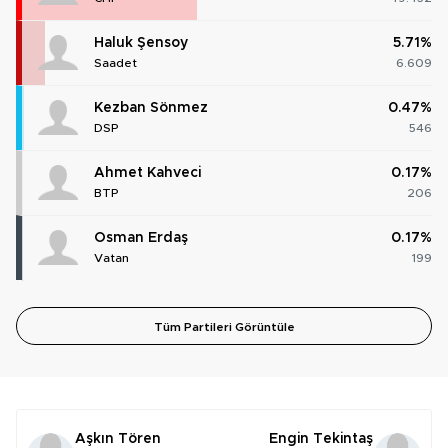
Haluk Şensoy
5.71%
Saadet
6.609
Kezban Sönmez
0.47%
DSP
546
Ahmet Kahveci
0.17%
BTP
206
Osman Erdaş
0.17%
Vatan
199
Tüm Partileri Görüntüle
Aşkın Tören
Engin Tekintaş