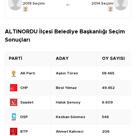
2019 Seçimi
2014 Seçimi
ALTINORDU İlçesi Belediye Başkanlığı Seçim
Sonuçları
PARTİ
ADAY
OY SAYISI
Aşkın Tören
58.465
AK Parti
Birol Yılmaz
49.452
CHP
Haluk Şensoy
6.609
Saadet
Kezban Sönmez
546
DSP
Ahmet Kahveci
206
BTP