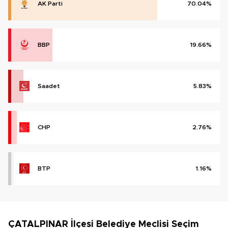
AK Parti
70.04%
BBP
19.66%
Saadet
5.83%
CHP
2.76%
BTP
1.16%
ÇATALPINAR İlçesi Belediye Meclisi Seçim