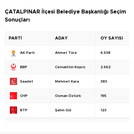
ÇATALPINAR İlçesi Belediye Başkanlığı Seçim
Sonuçları
PARTİ
ADAY
OY SAYISI
Ahmet Türe
6.538
AK Parti
Cemalittin Köprü
2.562
BBP
Mehmet Kara
383
Saadet
Osman Öztürk
195
CHP
Şahin Gül
123
BTP