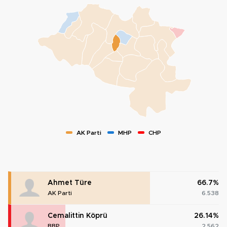
AK Parti
MHP
CHP
Ahmet Türe
66.7%
AK Parti
6.538
Cemalittin Köprü
26.14%
BBP
2.562