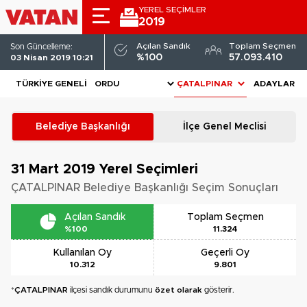
YEREL SEÇİMLER
2019
Açılan Sandık
Toplam Seçmen
Son Güncelleme:
%100
57.093.410
03 Nisan 2019 10:21
TÜRKIYE GENELI
ADAYLAR
Belediye Başkanlığı
İlçe Genel Meclisi
31 Mart 2019
Yerel Seçimleri
ÇATALPINAR Belediye Başkanlığı Seçim Sonuçları
Açılan Sandık
Toplam Seçmen
%100
11.324
Kullanılan Oy
Geçerli Oy
10.312
9.801
*
ÇATALPINAR
ilçesi sandık durumunu
özet olarak
gösterir.