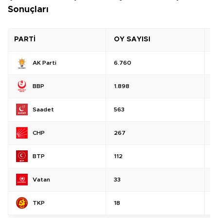
Sonuçları
PARTİ
OY SAYISI
O
AK Parti
6.760
%
BBP
1.898
%
Saadet
563
%
CHP
267
%
BTP
112
%
Vatan
33
%
TKP
18
%