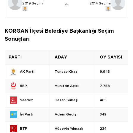
2019 Seçimi
2014 Seçimi
KORGAN İlçesi Belediye Başkanlığı Seçim
Sonuçları
PARTİ
ADAY
OY SAYISI
Tuncay Kiraz
9.943
AK Parti
Muhittin Açıcı
7.758
BBP
Hasan Subaşı
465
Saadet
Adem Gediş
349
İyi Parti
Hüseyin Yılmazlı
234
BTP