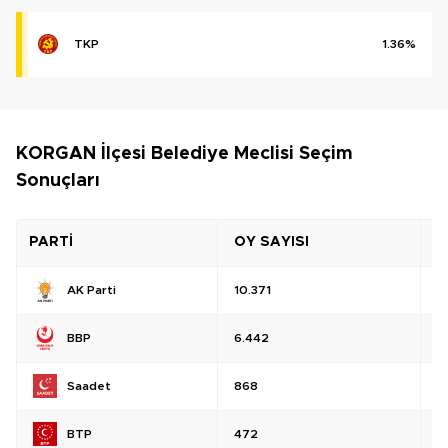
TKP
1.36%
KORGAN İlçesi Belediye Meclisi Seçim
Sonuçları
PARTİ
OY SAYISI
O
AK Parti
10.371
%
BBP
6.442
%
Saadet
868
%
BTP
472
%