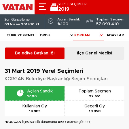
YEREL SEÇİMLER
2019
Açılan Sandık
Toplam Seçmen
Son Güncelleme:
%100
57.093.410
03 Nisan 2019 10:21
TÜRKIYE GENELI
ADAYLAR
Belediye Başkanlığı
İlçe Genel Meclisi
31 Mart 2019
Yerel Seçimleri
KORGAN Belediye Başkanlığı Seçim Sonuçları
Açılan Sandık
Toplam Seçmen
%100
22.651
Kullanılan Oy
Geçerli Oy
19.983
18.858
*
KORGAN
ilçesi sandık durumunu
özet olarak
gösterir.