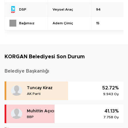
Veysel Araç
94
DSP
Adem Çimiç
15
Bağımsız
KORGAN Belediyesi Son Durum
Belediye Başkanlığı
52.72%
Tuncay Kiraz
AK Parti
9.943 Oy
41.13%
Muhittin Açıcı
BBP
7.758 Oy