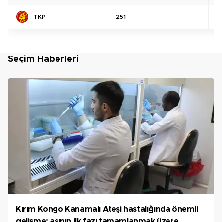
TKP
251
%
Seçim Haberleri
Kırım Kongo Kanamalı Ateşi hastalığında önemli
gelişme; aşının ilk fazı tamamlanmak üzere