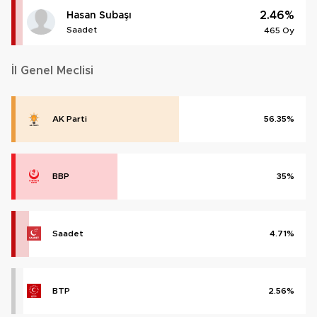
2.46%
Hasan Subaşı
Saadet
465 Oy
İl Genel Meclisi
AK Parti
56.35%
BBP
35%
Saadet
4.71%
BTP
2.56%