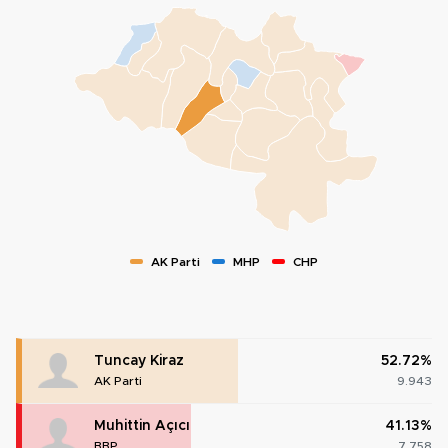
AK Parti
MHP
CHP
Tuncay Kiraz
52.72%
AK Parti
9.943
Muhittin Açıcı
41.13%
BBP
7.758