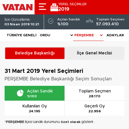
YEREL SEÇİMLER
2019
Açılan Sandık
Toplam Seçmen
Son Güncelleme:
%100
57.093.410
03 Nisan 2019 10:21
TÜRKIYE GENELI
ADAYLAR
Belediye Başkanlığı
İlçe Genel Meclisi
31 Mart 2019
Yerel Seçimleri
PERŞEMBE Belediye Başkanlığı Seçim Sonuçları
Açılan Sandık
Toplam Seçmen
%100
28.170
Kullanılan Oy
Geçerli Oy
24.195
22.956
*
PERŞEMBE
ilçesi sandık durumunu
özet olarak
gösterir.