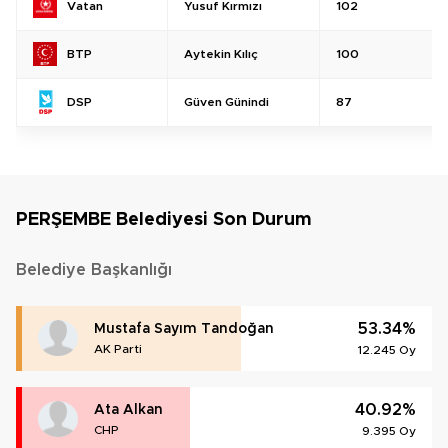
Yusuf Kırmızı
102
Vatan
Aytekin Kılıç
100
BTP
Güven Günindi
87
DSP
PERŞEMBE Belediyesi Son Durum
Belediye Başkanlığı
53.34%
Mustafa Sayım Tandoğan
AK Parti
12.245 Oy
40.92%
Ata Alkan
CHP
9.395 Oy