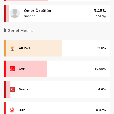
3.48%
Ömer Özbütün
Saadet
801 Oy
İl Genel Meclisi
AK Parti
53.6%
CHP
39.95%
Saadet
4.6%
BBP
0.47%