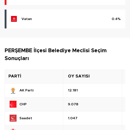
Vatan
0.4%
PERŞEMBE İlçesi Belediye Meclisi Seçim
Sonuçları
PARTİ
OY SAYISI
O
AK Parti
12.181
%
CHP
9.078
%
Saadet
1.047
%