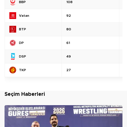
BBP
108
%
Vatan
92
%
BTP
80
%
DP
61
%
DSP
49
%
TKP
27
%
Seçim Haberleri