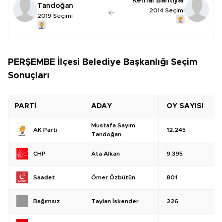
Kemal Bahtiyar
Tandoğan
2014 Seçimi
2019 Seçimi
PERŞEMBE İlçesi Belediye Başkanlığı Seçim
Sonuçları
PARTİ
ADAY
OY SAYISI
Mustafa Sayım
12.245
AK Parti
Tandoğan
Ata Alkan
9.395
CHP
Ömer Özbütün
801
Saadet
Taylan İskender
226
Bağımsız