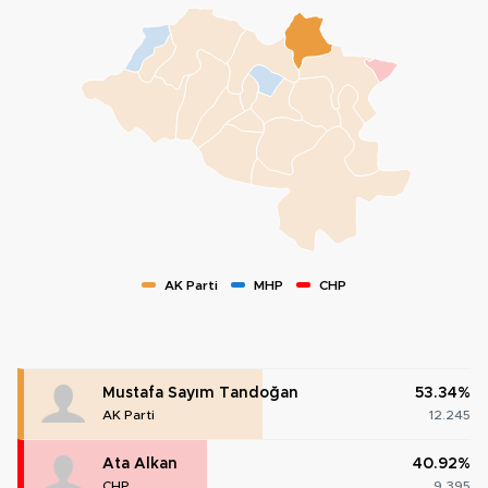
AK Parti
MHP
CHP
Mustafa Sayım Tandoğan
53.34%
AK Parti
12.245
Ata Alkan
40.92%
CHP
9.395