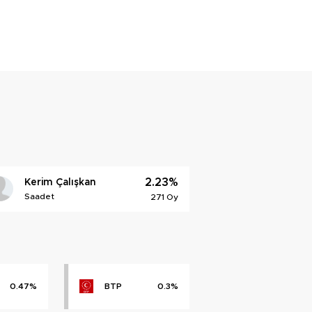
2.23%
Kerim Çalışkan
Saadet
271 Oy
0.47%
BTP
0.3%