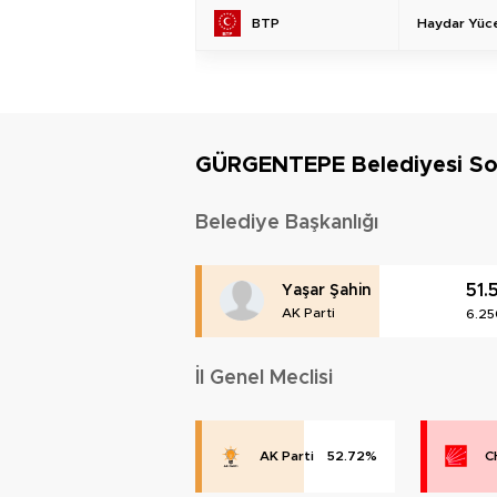
Haydar Yüc
BTP
GÜRGENTEPE Belediyesi S
Belediye Başkanlığı
51.
Yaşar Şahin
AK Parti
6.25
İl Genel Meclisi
AK Parti
52.72%
C