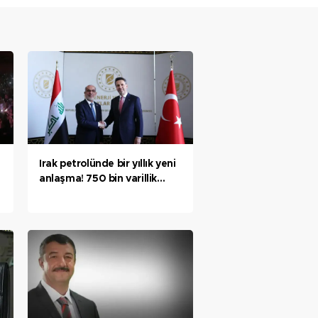
Irak petrolünde bir yıllık yeni
anlaşma! 750 bin varillik
kapasite! Bakan Bayraktar:
Tarihi haftayı tarihi bir
anlaşma ile tamamlıyoruz