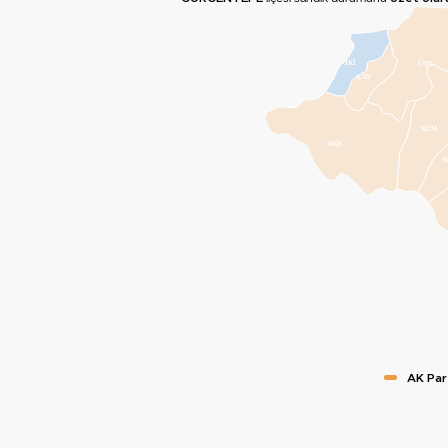
İKİ
ÜNY
ÇAY
KUM
AKK
AK Par