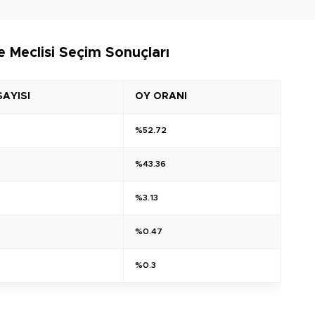
 Meclisi Seçim Sonuçları
SAYISI
OY ORANI
%52.72
%43.36
%3.13
%0.47
%0.3