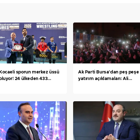
Kocaeli sporun merkez üssü
Ak Parti Bursa'dan peş peşe
oluyor! 24 ülkeden 433
yatırım açıklamaları: Ali
sporcu Kocaeli’de mindere
Osman Sönmez Devlet
çıktı
Hastanesi, Bursa hızlı tren
hattı