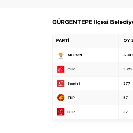
GÜRGENTEPE İlçesi Belediye
PARTİ
OY 
AK Parti
6.341
CHP
5.215
Saadet
377
TKP
57
BTP
37