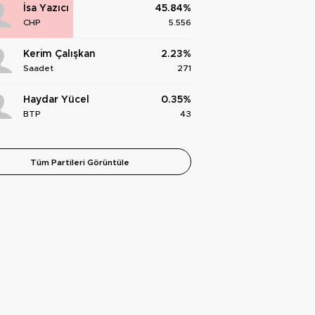
İsa Yazıcı
45.84%
CHP
5.556
Kerim Çalışkan
2.23%
Saadet
271
Haydar Yücel
0.35%
BTP
43
Tüm Partileri Görüntüle