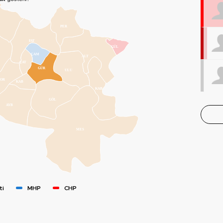
PER
FAT
GÜL
ÇAM
ALT
ÇAT
GÜR
ULU
KOR
KAB
KAB
GÖL
AYB
MES
ti
MHP
CHP