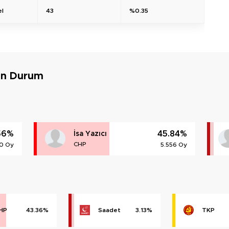
el
43
%0.35
on Durum
56%
45.84%
İsa Yazıcı
CHP
0 Oy
5.556 Oy
HP
43.36%
Saadet
3.13%
TKP