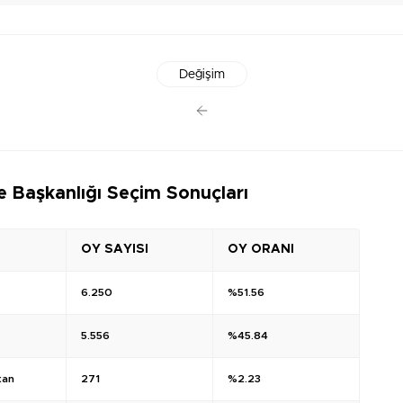
Değişim
 Başkanlığı Seçim Sonuçları
OY SAYISI
OY ORANI
6.250
%51.56
5.556
%45.84
kan
271
%2.23