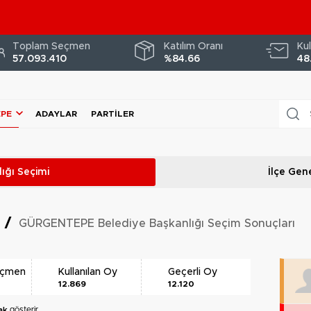
Toplam Seçmen
Katılım Oranı
Kul
57.093.410
%84.66
48
PE
ADAYLAR
PARTILER
ığı
Seçimi
İlçe Gene
i
/
GÜRGENTEPE Belediye Başkanlığı Seçim Sonuçları
eçmen
Kullanılan Oy
Geçerli Oy
12.869
12.120
ak
gösterir.