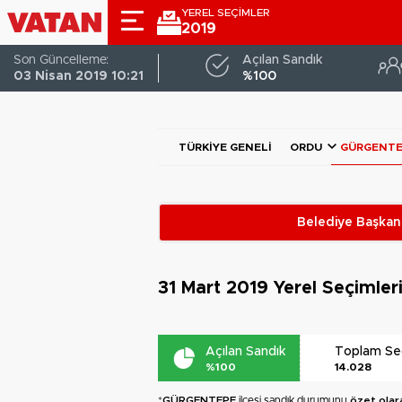
YEREL SEÇİMLER
2019
Son Güncelleme:
Açılan Sandık
03 Nisan 2019 10:21
%100
TÜRKIYE GENELI
ORDU
GÜRGENTE
Belediye Başkanl
31 Mart 2019
Yerel Seçimler
Açılan Sandık
Toplam S
%100
14.028
*
GÜRGENTEPE
ilçesi sandık durumunu
özet olar