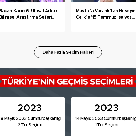
Bakan Kacır: 6. Ulusal Arktik
Mustafa Varank’tan Hüseyin
Bilimsel Araştırma Seferi
Çelik’e '15 Temmuz' salvosu:
ekibi Kuzey Kutbu'ndaki
“Başınıza ne geleceği belli
deniz buzu hattına ulaştı
olmaz” diyerek aklınca bizi
tehdit etti
Daha Fazla Seçim Haberi
2023
2023
8 Mayıs 2023 Cumhurbaşkanlığı
14 Mayıs 2023 Cumhurbaşkanlığ
2.Tur Seçimi
1.Tur Seçimi