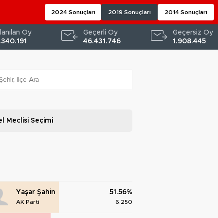
2024 Sonuçları
2019 Sonuçları
2014 Sonuçları
lanılan Oy
Geçerli Oy
Geçersiz Oy
.340.191
46.431.746
1.908.445
l Meclisi
Seçimi
Yaşar Şahin
51.56%
AK Parti
6.250