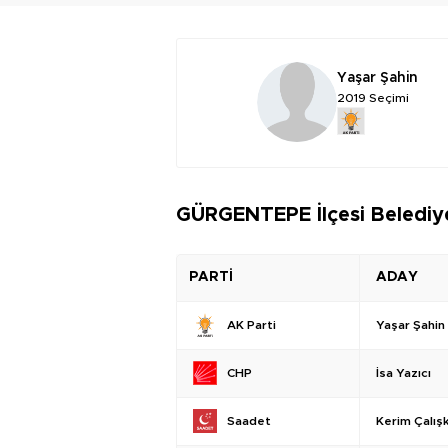
Yaşar Şahin
2019 Seçimi
GÜRGENTEPE İlçesi Belediye
PARTİ
ADAY
Yaşar Şahin
AK Parti
İsa Yazıcı
CHP
Kerim Çalış
Saadet